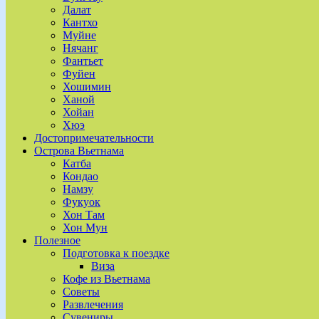
Далат
Кантхо
Муйне
Нячанг
Фантьет
Фуйен
Хошимин
Ханой
Хойан
Хюэ
Достопримечательности
Острова Вьетнама
Катба
Кондао
Намзу
Фукуок
Хон Там
Хон Мун
Полезное
Подготовка к поездке
Виза
Кофе из Вьетнама
Советы
Развлечения
Сувениры