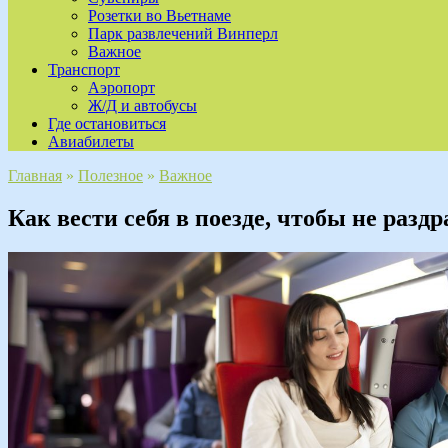
Розетки во Вьетнаме
Парк развлечений Винперл
Важное
Транспорт
Аэропорт
Ж/Д и автобусы
Где остановиться
Авиабилеты
Главная
»
Полезное
»
Важное
Как вести себя в поезде, чтобы не раз