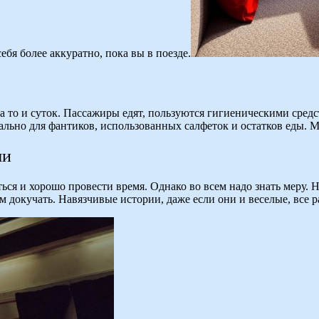
ебя более аккуратно, пока вы в поезде.
 а то и суток. Пассажиры едят, пользуются гигиеническими сред
иально для фантиков, использованных салфеток и остатков еды.
ми
я и хорошо провести время. Однако во всем надо знать меру. Н
 докучать. Навязчивые истории, даже если они и веселые, все 