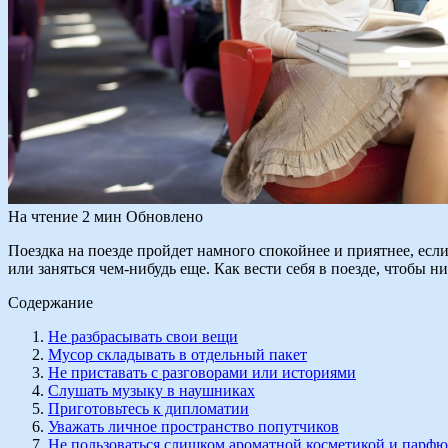
На чтение
2 мин
Обновлено
Поездка на поезде пройдет намного спокойнее и приятнее, есл
или заняться чем-нибудь еще. Как вести себя в поезде, чтобы н
Содержание
Не разбрасывать свои вещи
Мусор складывать в отдельный пакет
Не приставать с разговорами или историями
Слушать музыку в наушниках
Приготовьтесь к дипломатии
Уважать личное пространство попутчиков
Не пользоваться слишком ароматной косметикой и парф