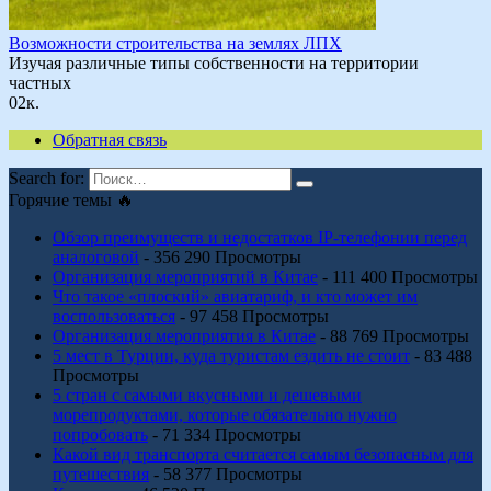
Возможности строительства на землях ЛПХ
Изучая различные типы собственности на территории
частных
0
2к.
Обратная связь
Search for:
Горячие темы 🔥
Обзор преимуществ и недостатков IP-телефонии перед
аналоговой
- 356 290 Просмотры
Организация мероприятий в Китае
- 111 400 Просмотры
Что такое «плоский» авиатариф, и кто может им
воспользоваться
- 97 458 Просмотры
Организация мероприятия в Китае
- 88 769 Просмотры
5 мест в Турции, куда туристам ездить не стоит
- 83 488
Просмотры
5 стран с самыми вкусными и дешевыми
морепродуктами, которые обязательно нужно
попробовать
- 71 334 Просмотры
Какой вид транспорта считается самым безопасным для
путешествия
- 58 377 Просмотры