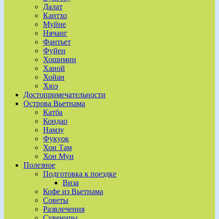
Далат
Кантхо
Муйне
Нячанг
Фантьет
Фуйен
Хошимин
Ханой
Хойан
Хюэ
Достопримечательности
Острова Вьетнама
Катба
Кондао
Намзу
Фукуок
Хон Там
Хон Мун
Полезное
Подготовка к поездке
Виза
Кофе из Вьетнама
Советы
Развлечения
Сувениры