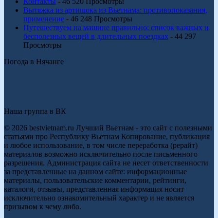
Контакты
- 46 520 Просмотры
Вытяжка из артишока из Вьетнама: противопоказания,
применение
- 46 248 Просмотры
Путешествуем на машине правильно: список важных и
бесполезных вещей в длительных поездках
- 44 297
Просмотры
Погода в Нячанге
Наша группа в ВК
© 2026 bestvietnam.ru Лучший Вьетнам - это сайт с полезными
статьями про Республику Вьетнам Копирование, публикация
и любое использование, в том числе переработка (рерайт)
материалов возможно исключительно после письменного
разрешения. Администрация сайта не несет ответственности
за представленные на данном сайте: информационные
материалы, пользовательские комментарии, рейтинги,
каталоги, отзывы, представленная информация носит
исключительно ознакомительный характер и не является
призывом к чему либо.