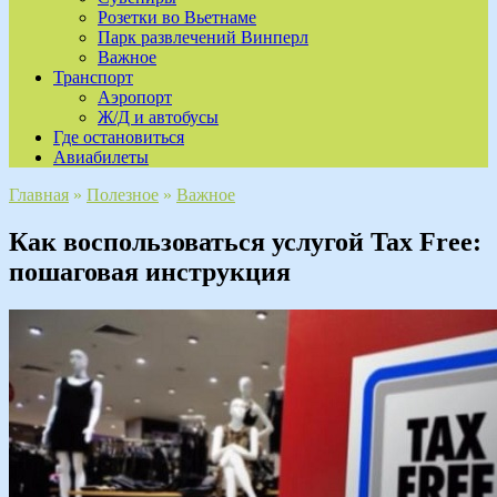
Розетки во Вьетнаме
Парк развлечений Винперл
Важное
Транспорт
Аэропорт
Ж/Д и автобусы
Где остановиться
Авиабилеты
Главная
»
Полезное
»
Важное
Как воспользоваться услугой Tax Free:
пошаговая инструкция