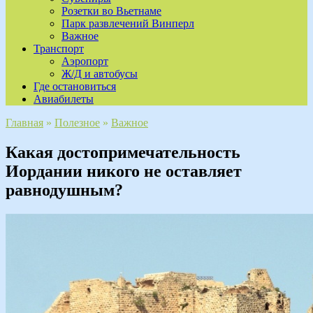
Розетки во Вьетнаме
Парк развлечений Винперл
Важное
Транспорт
Аэропорт
Ж/Д и автобусы
Где остановиться
Авиабилеты
Главная
»
Полезное
»
Важное
Какая достопримечательность
Иордании никого не оставляет
равнодушным?