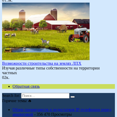
0
1.3к.
Возможности строительства на землях ЛПХ
Изучая различные типы собственности на территории
частных
0
2к.
Обратная связь
Search for:
Горячие темы 🔥
Обзор преимуществ и недостатков IP-телефонии перед
аналоговой
- 356 470 Просмотры