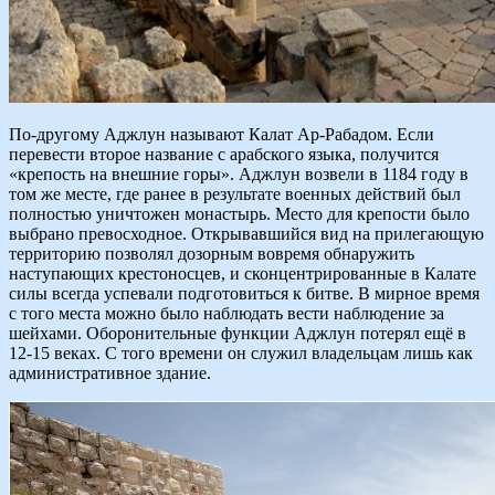
По-другому Аджлун называют Калат Ар-Рабадом. Если
перевести второе название с арабского языка, получится
«крепость на внешние горы». Аджлун возвели в 1184 году в
том же месте, где ранее в результате военных действий был
полностью уничтожен монастырь. Место для крепости было
выбрано превосходное. Открывавшийся вид на прилегающую
территорию позволял дозорным вовремя обнаружить
наступающих крестоносцев, и сконцентрированные в Калате
силы всегда успевали подготовиться к битве. В мирное время
с того места можно было наблюдать вести наблюдение за
шейхами. Оборонительные функции Аджлун потерял ещё в
12-15 веках. С того времени он служил владельцам лишь как
административное здание.