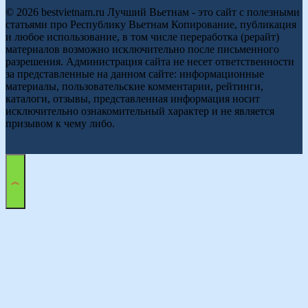
© 2026 bestvietnam.ru Лучший Вьетнам - это сайт с полезными
статьями про Республику Вьетнам Копирование, публикация
и любое использование, в том числе переработка (рерайт)
материалов возможно исключительно после письменного
разрешения. Администрация сайта не несет ответственности
за представленные на данном сайте: информационные
материалы, пользовательские комментарии, рейтинги,
каталоги, отзывы, представленная информация носит
исключительно ознакомительный характер и не является
призывом к чему либо.