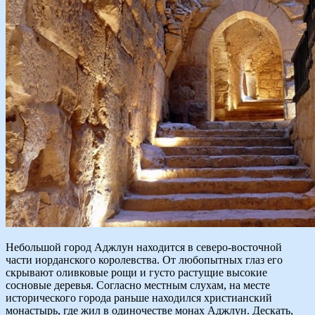
Небольшой город Аджлун находится в северо-восточной
части иорданского королевства. От любопытных глаз его
скрывают оливковые рощи и густо растущие высокие
сосновые деревья. Согласно местным слухам, на месте
исторического города раньше находился христианский
монастырь, где жил в одиночестве монах Аджлун. Дескать,