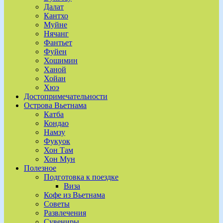
Далат
Кантхо
Муйне
Нячанг
Фантьет
Фуйен
Хошимин
Ханой
Хойан
Хюэ
Достопримечательности
Острова Вьетнама
Катба
Кондао
Намзу
Фукуок
Хон Там
Хон Мун
Полезное
Подготовка к поездке
Виза
Кофе из Вьетнама
Советы
Развлечения
Сувениры