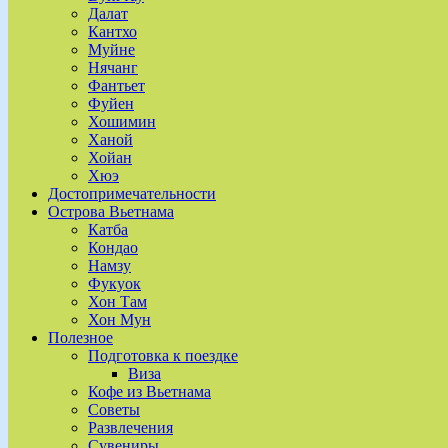
Далат
Кантхо
Муйне
Нячанг
Фантьет
Фуйен
Хошимин
Ханой
Хойан
Хюэ
Достопримечательности
Острова Вьетнама
Катба
Кондао
Намзу
Фукуок
Хон Там
Хон Мун
Полезное
Подготовка к поездке
Виза
Кофе из Вьетнама
Советы
Развлечения
Сувениры