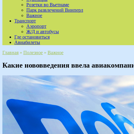
Розетки во Вьетнаме
Парк развлечений Винперл
Важное
Транспорт
Аэропорт
Ж/Д и автобусы
Где остановиться
Авиабилеты
Главная
»
Полезное
»
Важное
Какие нововведения ввела авиакомпани