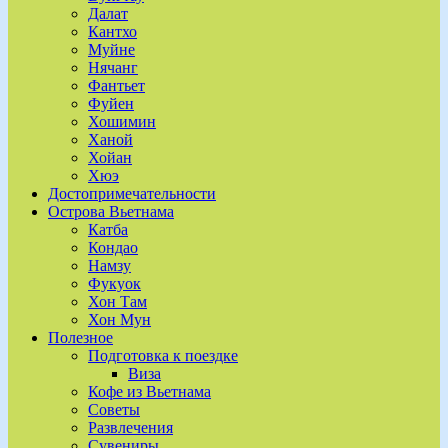
Далат
Кантхо
Муйне
Нячанг
Фантьет
Фуйен
Хошимин
Ханой
Хойан
Хюэ
Достопримечательности
Острова Вьетнама
Катба
Кондао
Намзу
Фукуок
Хон Там
Хон Мун
Полезное
Подготовка к поездке
Виза
Кофе из Вьетнама
Советы
Развлечения
Сувениры