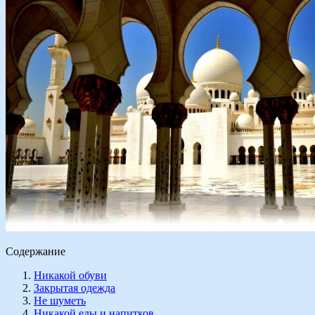
Содержание
Никакой обуви
Закрытая одежда
Не шуметь
Никакой еды и напитков