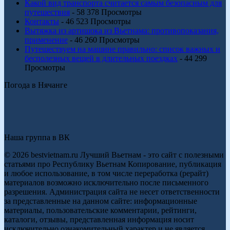
Какой вид транспорта считается самым безопасным для
путешествия
- 58 378 Просмотры
Контакты
- 46 523 Просмотры
Вытяжка из артишока из Вьетнама: противопоказания,
применение
- 46 260 Просмотры
Путешествуем на машине правильно: список важных и
бесполезных вещей в длительных поездках
- 44 299
Просмотры
Погода в Нячанге
Наша группа в ВК
© 2026 bestvietnam.ru Лучший Вьетнам - это сайт с полезными
статьями про Республику Вьетнам Копирование, публикация
и любое использование, в том числе переработка (рерайт)
материалов возможно исключительно после письменного
разрешения. Администрация сайта не несет ответственности
за представленные на данном сайте: информационные
материалы, пользовательские комментарии, рейтинги,
каталоги, отзывы, представленная информация носит
исключительно ознакомительный характер и не является