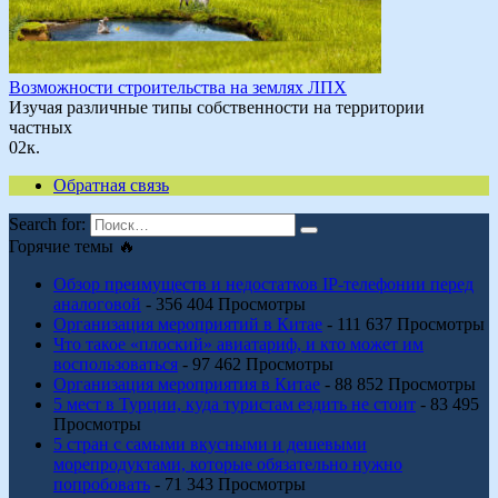
Возможности строительства на землях ЛПХ
Изучая различные типы собственности на территории
частных
0
2к.
Обратная связь
Search for:
Горячие темы 🔥
Обзор преимуществ и недостатков IP-телефонии перед
аналоговой
- 356 404 Просмотры
Организация мероприятий в Китае
- 111 637 Просмотры
Что такое «плоский» авиатариф, и кто может им
воспользоваться
- 97 462 Просмотры
Организация мероприятия в Китае
- 88 852 Просмотры
5 мест в Турции, куда туристам ездить не стоит
- 83 495
Просмотры
5 стран с самыми вкусными и дешевыми
морепродуктами, которые обязательно нужно
попробовать
- 71 343 Просмотры