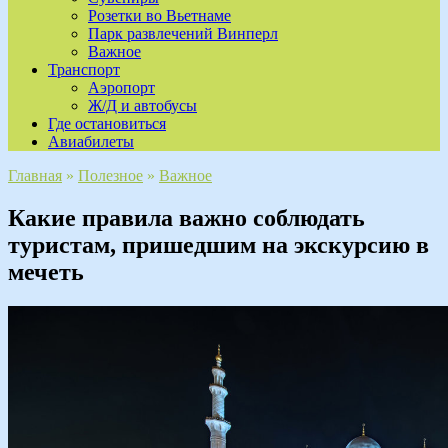
Розетки во Вьетнаме
Парк развлечений Винперл
Важное
Транспорт
Аэропорт
Ж/Д и автобусы
Где остановиться
Авиабилеты
Главная
»
Полезное
»
Важное
Какие правила важно соблюдать
туристам, пришедшим на экскурсию в
мечеть