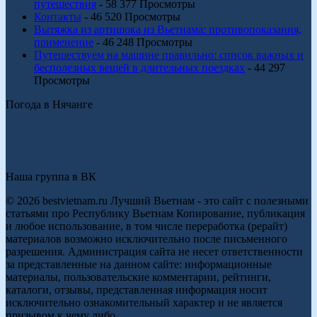
путешествия
- 58 377 Просмотры
Контакты
- 46 520 Просмотры
Вытяжка из артишока из Вьетнама: противопоказания,
применение
- 46 248 Просмотры
Путешествуем на машине правильно: список важных и
бесполезных вещей в длительных поездках
- 44 297
Просмотры
Погода в Нячанге
Наша группа в ВК
© 2026 bestvietnam.ru Лучший Вьетнам - это сайт с полезными
статьями про Республику Вьетнам Копирование, публикация
и любое использование, в том числе переработка (рерайт)
материалов возможно исключительно после письменного
разрешения. Администрация сайта не несет ответственности
за представленные на данном сайте: информационные
материалы, пользовательские комментарии, рейтинги,
каталоги, отзывы, представленная информация носит
исключительно ознакомительный характер и не является
призывом к чему либо.