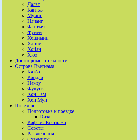
Далат
Кантхо
Муйне
Нячанг
Фантьет
Фуйен
Хошимин
Ханой
Хойан
Хюэ
Достопримечательности
Острова Вьетнама
Катба
Кондао
Намзу
Фукуок
Хон Там
Хон Мун
Полезное
Подготовка к поездке
Виза
Кофе из Вьетнама
Советы
Развлечения
Сувениры