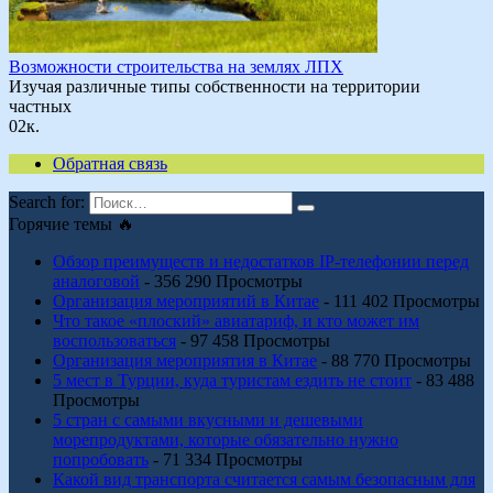
Возможности строительства на землях ЛПХ
Изучая различные типы собственности на территории
частных
0
2к.
Обратная связь
Search for:
Горячие темы 🔥
Обзор преимуществ и недостатков IP-телефонии перед
аналоговой
- 356 290 Просмотры
Организация мероприятий в Китае
- 111 402 Просмотры
Что такое «плоский» авиатариф, и кто может им
воспользоваться
- 97 458 Просмотры
Организация мероприятия в Китае
- 88 770 Просмотры
5 мест в Турции, куда туристам ездить не стоит
- 83 488
Просмотры
5 стран с самыми вкусными и дешевыми
морепродуктами, которые обязательно нужно
попробовать
- 71 334 Просмотры
Какой вид транспорта считается самым безопасным для