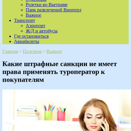
Розетки во Вьетнаме
Парк развлечений Винперл
Важное
Транспорт
Аэропорт
Ж/Д и автобусы
Где остановиться
Авиабилеты
Главная
»
Полезное
»
Важное
Какие штрафные санкции не имеет
права применять туроператор к
покупателям