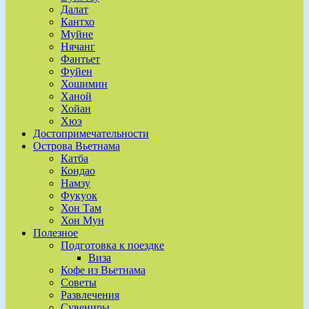
Далат
Кантхо
Муйне
Нячанг
Фантьет
Фуйен
Хошимин
Ханой
Хойан
Хюэ
Достопримечательности
Острова Вьетнама
Катба
Кондао
Намзу
Фукуок
Хон Там
Хон Мун
Полезное
Подготовка к поездке
Виза
Кофе из Вьетнама
Советы
Развлечения
Сувениры