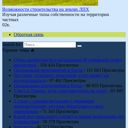
Возможности строительства на землях ЛПХ
Изучая различные типы собственности на территории
частных
0
2к.
Обратная связь
Search for:
Горячие темы 🔥
Обзор преимуществ и недостатков IP-телефонии перед
аналоговой
- 356 424 Просмотры
Организация мероприятий в Китае
- 111 663 Просмотры
Что такое «плоский» авиатариф, и кто может им
воспользоваться
- 97 462 Просмотры
Организация мероприятия в Китае
- 88 855 Просмотры
5 мест в Турции, куда туристам ездить не стоит
- 83 495
Просмотры
5 стран с самыми вкусными и дешевыми
морепродуктами, которые обязательно нужно
попробовать
- 71 343 Просмотры
Какой вид транспорта считается самым безопасным для
путешествия
- 58 378 Просмотры
Контакты
- 46 523 Просмотры