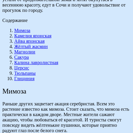
весеннюю красоту, едут в Сочи и получают удовольствие от
прогулок по городу.
Содержание
Мимоза
Камелия японская
Айва японская
Жёлтый жасмин
Магнолии
Сакура
Калина лавролистная
Церсис
Тюльпаны
Глициния
Мимоза
Раньше других зацветает акация серебристая. Всем это
растение известно как мимоза. Стоит сказать, что мимоза есть
практически в каждом дворе. Местные жители сажают
акацию, чтобы любоваться её красотой. И туристы смогут
повсюду видеть жёлтенькие пушинки, которые приятно
радуют глаз после белого снега.