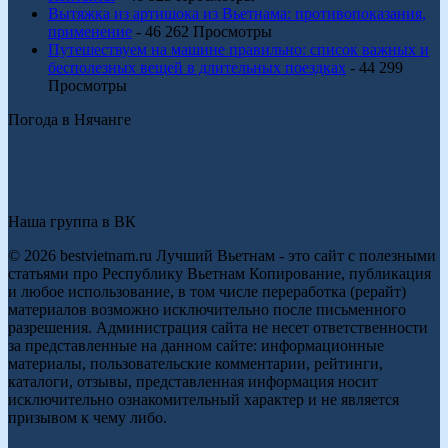
Вытяжка из артишока из Вьетнама: противопоказания,
применение
- 46 262 Просмотры
Путешествуем на машине правильно: список важных и
бесполезных вещей в длительных поездках
- 44 299
Просмотры
Погода в Нячанге
Наша группа в ВК
© 2026 bestvietnam.ru Лучший Вьетнам - это сайт с полезными
статьями про Республику Вьетнам Копирование, публикация
и любое использование, в том числе переработка (рерайт)
материалов возможно исключительно после письменного
разрешения. Администрация сайта не несет ответственности
за представленные на данном сайте: информационные
материалы, пользовательские комментарии, рейтинги,
каталоги, отзывы, представленная информация носит
исключительно ознакомительный характер и не является
призывом к чему либо.