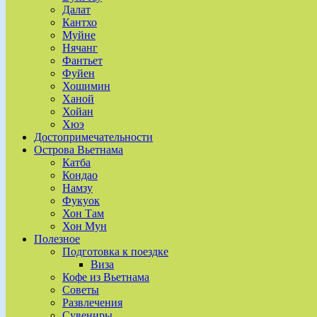
Далат
Кантхо
Муйне
Нячанг
Фантьет
Фуйен
Хошимин
Ханой
Хойан
Хюэ
Достопримечательности
Острова Вьетнама
Катба
Кондао
Намзу
Фукуок
Хон Там
Хон Мун
Полезное
Подготовка к поездке
Виза
Кофе из Вьетнама
Советы
Развлечения
Сувениры