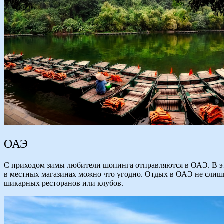
ОАЭ
С приходом зимы любители шопинга отправляются в ОАЭ. В эт
в местных магазинах можно что угодно. Отдых в ОАЭ не слишк
шикарных ресторанов или клубов.