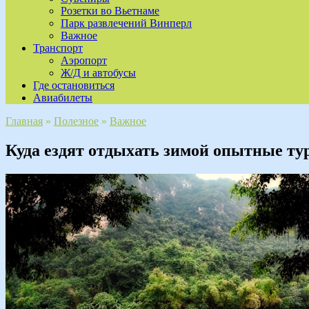
Розетки во Вьетнаме
Парк развлечений Винперл
Важное
Транспорт
Аэропорт
Ж/Д и автобусы
Где остановиться
Авиабилеты
Главная
»
Полезное
»
Важное
Куда ездят отдыхать зимой опытные ту