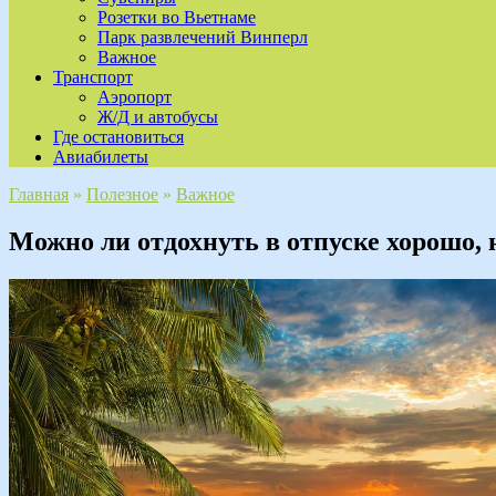
Розетки во Вьетнаме
Парк развлечений Винперл
Важное
Транспорт
Аэропорт
Ж/Д и автобусы
Где остановиться
Авиабилеты
Главная
»
Полезное
»
Важное
Можно ли отдохнуть в отпуске хорошо, 