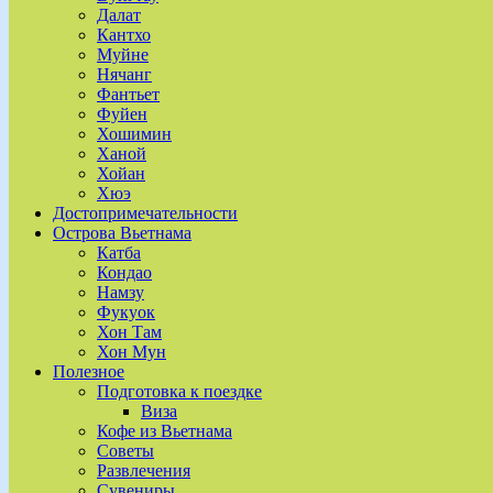
Далат
Кантхо
Муйне
Нячанг
Фантьет
Фуйен
Хошимин
Ханой
Хойан
Хюэ
Достопримечательности
Острова Вьетнама
Катба
Кондао
Намзу
Фукуок
Хон Там
Хон Мун
Полезное
Подготовка к поездке
Виза
Кофе из Вьетнама
Советы
Развлечения
Сувениры