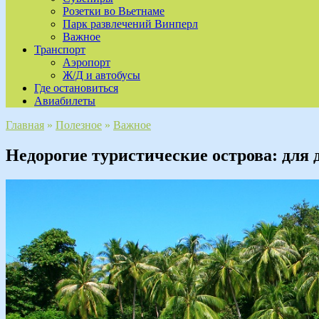
Розетки во Вьетнаме
Парк развлечений Винперл
Важное
Транспорт
Аэропорт
Ж/Д и автобусы
Где остановиться
Авиабилеты
Главная
»
Полезное
»
Важное
Недорогие туристические острова: для