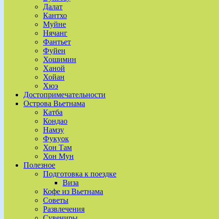
Далат
Кантхо
Муйне
Нячанг
Фантьет
Фуйен
Хошимин
Ханой
Хойан
Хюэ
Достопримечательности
Острова Вьетнама
Катба
Кондао
Намзу
Фукуок
Хон Там
Хон Мун
Полезное
Подготовка к поездке
Виза
Кофе из Вьетнама
Советы
Развлечения
Сувениры