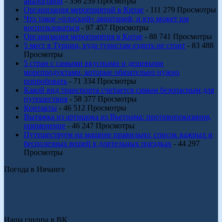
аналоговой
- 356 239 Просмотры
Организация мероприятий в Китае
- 111 279 Просмотры
Что такое «плоский» авиатариф, и кто может им
воспользоваться
- 97 457 Просмотры
Организация мероприятия в Китае
- 88 741 Просмотры
5 мест в Турции, куда туристам ездить не стоит
- 83 488
Просмотры
5 стран с самыми вкусными и дешевыми
морепродуктами, которые обязательно нужно
попробовать
- 71 334 Просмотры
Какой вид транспорта считается самым безопасным для
путешествия
- 58 377 Просмотры
Контакты
- 46 512 Просмотры
Вытяжка из артишока из Вьетнама: противопоказания,
применение
- 46 247 Просмотры
Путешествуем на машине правильно: список важных и
бесполезных вещей в длительных поездках
- 44 297
Просмотры
Погода в Нячанге
Наша группа в ВК