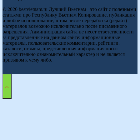
© 2026 bestvietnam.ru Лучший Вьетнам - это сайт с полезными
статьями про Республику Вьетнам Копирование, публикация
и любое использование, в том числе переработка (рерайт)
материалов возможно исключительно после письменного
разрешения. Администрация сайта не несет ответственности
за представленные на данном сайте: информационные
материалы, пользовательские комментарии, рейтинги,
каталоги, отзывы, представленная информация носит
исключительно ознакомительный характер и не является
призывом к чему либо.