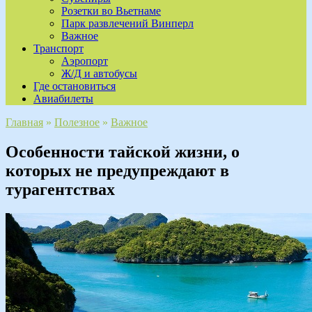
Розетки во Вьетнаме
Парк развлечений Винперл
Важное
Транспорт
Аэропорт
Ж/Д и автобусы
Где остановиться
Авиабилеты
Главная
»
Полезное
»
Важное
Особенности тайской жизни, о
которых не предупреждают в
турагентствах