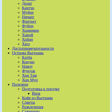
Далат
Кантхо
Муйне
Нячанг
Фантьет
Фуйен
Хошимин
Ханой
Хойан
Хюэ
Достопримечательности
Острова Вьетнама
Катба
Кондао
Намзу
Фукуок
Хон Там
Хон Мун
Полезное
Подготовка к поездке
Виза
Кофе из Вьетнама
Советы
Развлечения
Сувениры