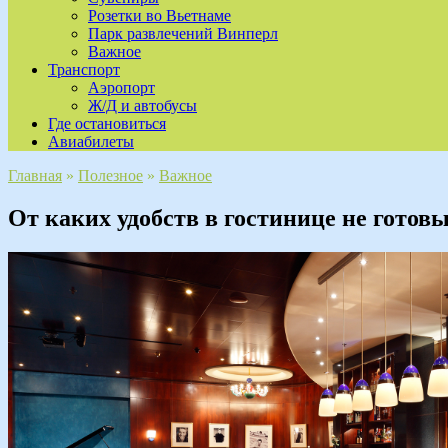
Розетки во Вьетнаме
Парк развлечений Винперл
Важное
Транспорт
Аэропорт
Ж/Д и автобусы
Где остановиться
Авиабилеты
Главная
»
Полезное
»
Важное
От каких удобств в гостинице не готов