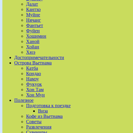
Далат
Кантхо
Муйне
Нячанг
Фантьет
Фуйен
Хошимин
Ханой
Хойан
Хюэ
Достопримечательности
Острова Вьетнама
Катба
Кондао
Намзу
Фукуок
Хон Там
Хон Мун
Полезное
Подготовка к поездке
Виза
Кофе из Вьетнама
Советы
Развлечения
Сувениры