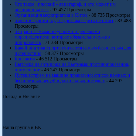
Что такое «плоский» авиатариф, и кто может им
воспользоваться
- 97 457 Просмотры
Организация мероприятия в Китае
- 88 735 Просмотры
5 мест в Турции, куда туристам ездить не стоит
- 83 488
Просмотры
5 стран с самыми вкусными и дешевыми
морепродуктами, которые обязательно нужно
попробовать
- 71 334 Просмотры
Какой вид транспорта считается самым безопасным для
путешествия
- 58 377 Просмотры
Контакты
- 46 512 Просмотры
Вытяжка из артишока из Вьетнама: противопоказания,
применение
- 46 247 Просмотры
Путешествуем на машине правильно: список важных и
бесполезных вещей в длительных поездках
- 44 297
Просмотры
Погода в Нячанге
Наша группа в ВК