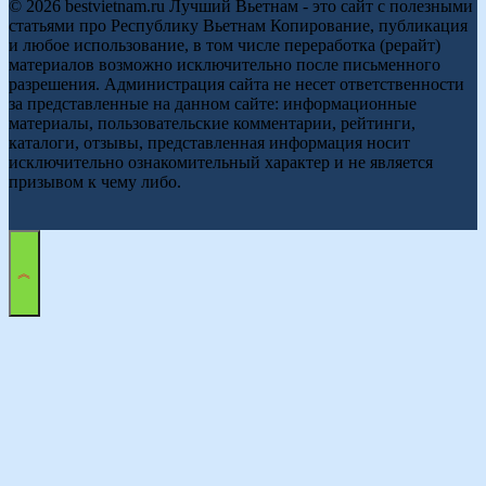
© 2026 bestvietnam.ru Лучший Вьетнам - это сайт с полезными
статьями про Республику Вьетнам Копирование, публикация
и любое использование, в том числе переработка (рерайт)
материалов возможно исключительно после письменного
разрешения. Администрация сайта не несет ответственности
за представленные на данном сайте: информационные
материалы, пользовательские комментарии, рейтинги,
каталоги, отзывы, представленная информация носит
исключительно ознакомительный характер и не является
призывом к чему либо.