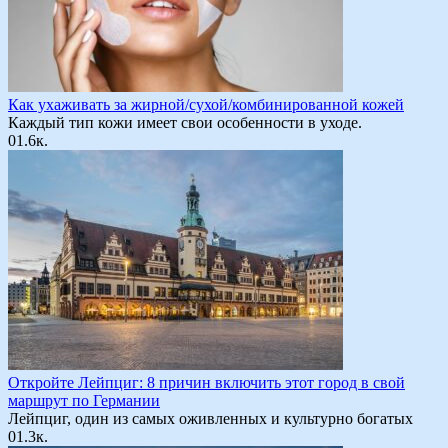
Как ухаживать за жирной/сухой/комбинированной кожей
Каждый тип кожи имеет свои особенности в уходе.
0
1.6к.
Откройте Лейпциг: 8 причин включить этот город в свой
маршрут по Германии
Лейпциг, один из самых оживленных и культурно богатых
0
1.3к.