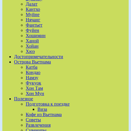
Далат
Кантхо
Муйне
Нячанг
Фантьет
Фуйен
Хошимин
Ханой
Хойан
Хюэ
Достопримечательности
Острова Вьетнама
Катба
Кондао
Намзу
Фукуок
Хон Там
Хон Мун
Полезное
Подготовка к поездке
Виза
Кофе из Вьетнама
Советы
Развлечения
Сувениры