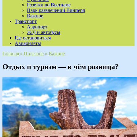
Розетки во Вьетнаме
Парк развлечений Винперл
Важное
Транспорт
Аэропорт
Ж/Д и автобусы
Где остановиться
Авиабилеты
Главная
»
Полезное
»
Важное
Отдых и туризм — в чём разница?