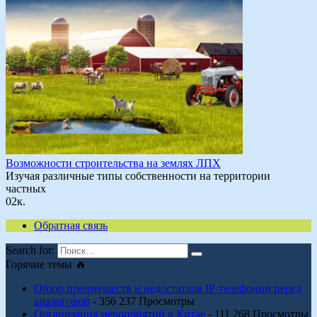
Возможности строительства на землях ЛПХ
Изучая различные типы собственности на территории
частных
0
2к.
Обратная связь
Search for:
Горячие темы 🔥
Обзор преимуществ и недостатков IP-телефонии перед
аналоговой
- 356 237 Просмотры
Организация мероприятий в Китае
- 111 268 Просмотры