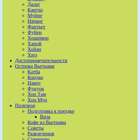
Далат
Кантхо
Муйне
Нячанг
Фантьет
Фуйен
Хошимин
Ханой
Хойан
Хюэ
Достопримечательности
Острова Вьетнама
Катба
Кондао
Намзу
Фукуок
Хон Там
Хон Мун
Полезное
Подготовка к поездке
Виза
Кофе из Вьетнама
Советы
Развлечения
Сувениры