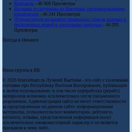
Контакты
- 46 508 Просмотры
Вытяжка из артишока из Вьетнама: противопоказания,
применение
- 46 241 Просмотры
Путешествуем на машине правильно: список важных и
бесполезных вещей в длительных поездках
- 44 295
Просмотры
Погода в Нячанге
Наша группа в ВК
© 2026 bestvietnam.ru Лучший Вьетнам - это сайт с полезными
статьями про Республику Вьетнам Копирование, публикация
и любое использование, в том числе переработка (рерайт)
материалов возможно исключительно после письменного
разрешения. Администрация сайта не несет ответственности
за представленные на данном сайте: информационные
материалы, пользовательские комментарии, рейтинги,
каталоги, отзывы, представленная информация носит
исключительно ознакомительный характер и не является
призывом к чему либо.