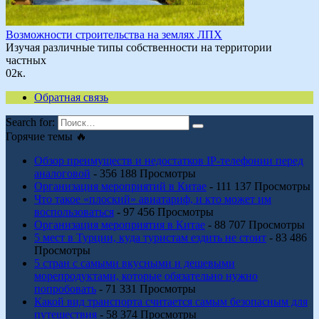
Возможности строительства на землях ЛПХ
Изучая различные типы собственности на территории
частных
0
2к.
Обратная связь
Search for:
Горячие темы 🔥
Обзор преимуществ и недостатков IP-телефонии перед
аналоговой
- 356 188 Просмотры
Организация мероприятий в Китае
- 111 137 Просмотры
Что такое «плоский» авиатариф, и кто может им
воспользоваться
- 97 456 Просмотры
Организация мероприятия в Китае
- 88 707 Просмотры
5 мест в Турции, куда туристам ездить не стоит
- 83 486
Просмотры
5 стран с самыми вкусными и дешевыми
морепродуктами, которые обязательно нужно
попробовать
- 71 331 Просмотры
Какой вид транспорта считается самым безопасным для
путешествия
- 58 374 Просмотры