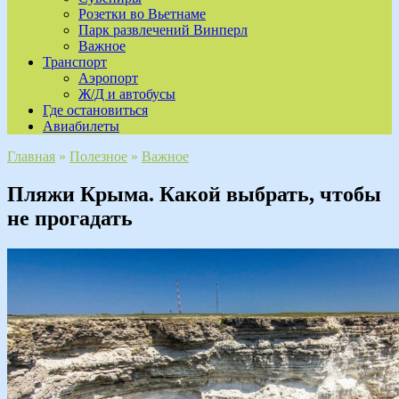
Розетки во Вьетнаме
Парк развлечений Винперл
Важное
Транспорт
Аэропорт
Ж/Д и автобусы
Где остановиться
Авиабилеты
Главная
»
Полезное
»
Важное
Пляжи Крыма. Какой выбрать, чтобы
не прогадать