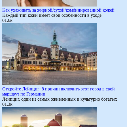
Как ухаживать за жирной/сухой/комбинированной кожей
Каждый тип кожи имеет свои особенности в уходе.
0
1.6к.
Откройте Лейпциг: 8 причин включить этот город в свой
маршрут по Германии
Лейпциг, один из самых оживленных и культурно богатых
0
1.3к.