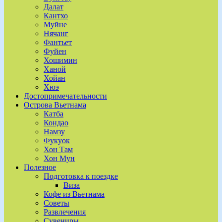
Далат
Кантхо
Муйне
Нячанг
Фантьет
Фуйен
Хошимин
Ханой
Хойан
Хюэ
Достопримечательности
Острова Вьетнама
Катба
Кондао
Намзу
Фукуок
Хон Там
Хон Мун
Полезное
Подготовка к поездке
Виза
Кофе из Вьетнама
Советы
Развлечения
Сувениры