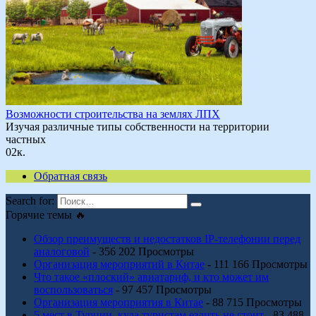
Возможности строительства на землях ЛПХ
Изучая различные типы собственности на территории
частных
0
2к.
Обратная связь
Search for:
Горячие темы 🔥
Обзор преимуществ и недостатков IP-телефонии перед
аналоговой
- 356 202 Просмотры
Организация мероприятий в Китае
- 111 166 Просмотры
Что такое «плоский» авиатариф, и кто может им
воспользоваться
- 97 457 Просмотры
Организация мероприятия в Китае
- 88 715 Просмотры
5 мест в Турции, куда туристам ездить не стоит
- 83 488