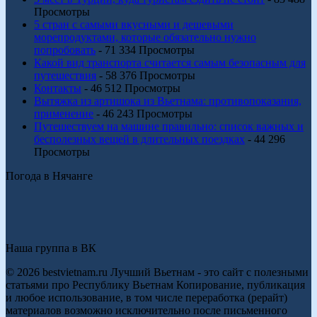
Просмотры
5 стран с самыми вкусными и дешевыми
морепродуктами, которые обязательно нужно
попробовать
- 71 334 Просмотры
Какой вид транспорта считается самым безопасным для
путешествия
- 58 376 Просмотры
Контакты
- 46 512 Просмотры
Вытяжка из артишока из Вьетнама: противопоказания,
применение
- 46 243 Просмотры
Путешествуем на машине правильно: список важных и
бесполезных вещей в длительных поездках
- 44 296
Просмотры
Погода в Нячанге
Наша группа в ВК
© 2026 bestvietnam.ru Лучший Вьетнам - это сайт с полезными
статьями про Республику Вьетнам Копирование, публикация
и любое использование, в том числе переработка (рерайт)
материалов возможно исключительно после письменного