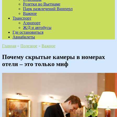
Розетки во Вьетнаме
Парк развлечений Винперл
Важное
Транспорт
Аэропорт
Ж/Д и автобусы
Где остановиться
Авиабилеты
Главная
»
Полезное
»
Важное
Почему скрытые камеры в номерах
отеля – это только миф