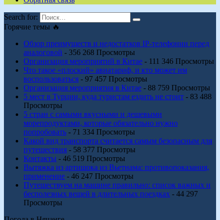
Search for:
Горячие темы 🔥
Обзор преимуществ и недостатков IP-телефонии перед
аналоговой
- 356 268 Просмотры
Организация мероприятий в Китае
- 111 346 Просмотры
Что такое «плоский» авиатариф, и кто может им
воспользоваться
- 97 457 Просмотры
Организация мероприятия в Китае
- 88 759 Просмотры
5 мест в Турции, куда туристам ездить не стоит
- 83 488
Просмотры
5 стран с самыми вкусными и дешевыми
морепродуктами, которые обязательно нужно
попробовать
- 71 334 Просмотры
Какой вид транспорта считается самым безопасным для
путешествия
- 58 377 Просмотры
Контакты
- 46 519 Просмотры
Вытяжка из артишока из Вьетнама: противопоказания,
применение
- 46 247 Просмотры
Путешествуем на машине правильно: список важных и
бесполезных вещей в длительных поездках
- 44 297
Просмотры
Погода в Нячанге