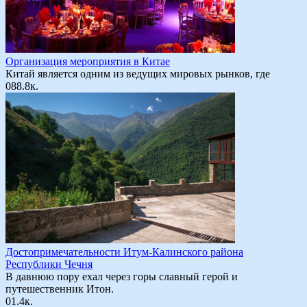
Организация мероприятия в Китае
Китай является одним из ведущих мировых рынков, где
0
88.8к.
Достопримечательности Итум-Калинского района
Республики Чечня
В давнюю пору ехал через горы славный герой и
путешественник Итон.
0
1.4к.