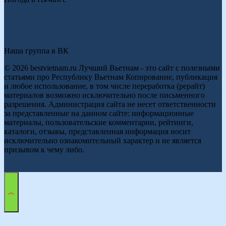
Наша группа в ВК
© 2026 bestvietnam.ru Лучший Вьетнам - это сайт с полезными
статьями про Республику Вьетнам Копирование, публикация
и любое использование, в том числе переработка (рерайт)
материалов возможно исключительно после письменного
разрешения. Администрация сайта не несет ответственности
за представленные на данном сайте: информационные
материалы, пользовательские комментарии, рейтинги,
каталоги, отзывы, представленная информация носит
исключительно ознакомительный характер и не является
призывом к чему либо.