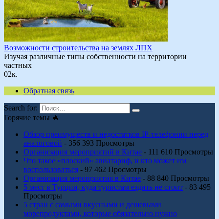
Возможности строительства на землях ЛПХ
Изучая различные типы собственности на территории
частных
0
2к.
Обратная связь
Search for:
Горячие темы 🔥
Обзор преимуществ и недостатков IP-телефонии перед
аналоговой
- 356 393 Просмотры
Организация мероприятий в Китае
- 111 610 Просмотры
Что такое «плоский» авиатариф, и кто может им
воспользоваться
- 97 462 Просмотры
Организация мероприятия в Китае
- 88 840 Просмотры
5 мест в Турции, куда туристам ездить не стоит
- 83 495
Просмотры
5 стран с самыми вкусными и дешевыми
морепродуктами, которые обязательно нужно