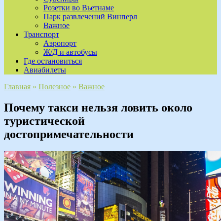
Розетки во Вьетнаме
Парк развлечений Винперл
Важное
Транспорт
Аэропорт
Ж/Д и автобусы
Где остановиться
Авиабилеты
Главная
»
Полезное
»
Важное
Почему такси нельзя ловить около
туристической
достопримечательности