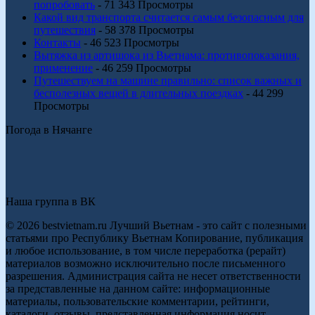
попробовать
- 71 343 Просмотры
Какой вид транспорта считается самым безопасным для
путешествия
- 58 378 Просмотры
Контакты
- 46 523 Просмотры
Вытяжка из артишока из Вьетнама: противопоказания,
применение
- 46 259 Просмотры
Путешествуем на машине правильно: список важных и
бесполезных вещей в длительных поездках
- 44 299
Просмотры
Погода в Нячанге
Наша группа в ВК
© 2026 bestvietnam.ru Лучший Вьетнам - это сайт с полезными
статьями про Республику Вьетнам Копирование, публикация
и любое использование, в том числе переработка (рерайт)
материалов возможно исключительно после письменного
разрешения. Администрация сайта не несет ответственности
за представленные на данном сайте: информационные
материалы, пользовательские комментарии, рейтинги,
каталоги, отзывы, представленная информация носит