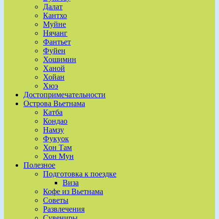
Далат
Кантхо
Муйне
Нячанг
Фантьет
Фуйен
Хошимин
Ханой
Хойан
Хюэ
Достопримечательности
Острова Вьетнама
Катба
Кондао
Намзу
Фукуок
Хон Там
Хон Мун
Полезное
Подготовка к поездке
Виза
Кофе из Вьетнама
Советы
Развлечения
Сувениры