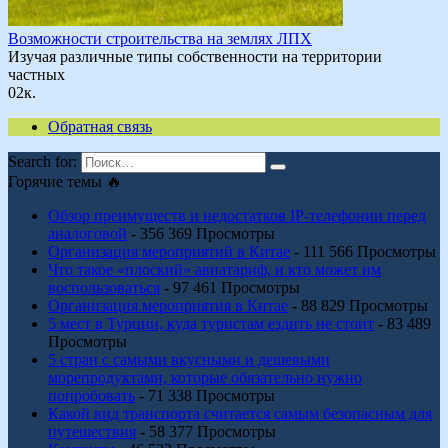
Возможности строительства на землях ЛПХ
Изучая различные типы собственности на территории
частных
0
2к.
Обратная связь
Search for:
Горячие темы 🔥
Обзор преимуществ и недостатков IP-телефонии перед
аналоговой
- 356 369 Просмотры
Организация мероприятий в Китае
- 111 566 Просмотры
Что такое «плоский» авиатариф, и кто может им
воспользоваться
- 97 461 Просмотры
Организация мероприятия в Китае
- 88 829 Просмотры
5 мест в Турции, куда туристам ездить не стоит
- 83 489
Просмотры
5 стран с самыми вкусными и дешевыми
морепродуктами, которые обязательно нужно
попробовать
- 71 338 Просмотры
Какой вид транспорта считается самым безопасным для
путешествия
- 58 377 Просмотры