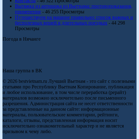
Контакты
- 46 522 Просмотры
Вытяжка из артишока из Вьетнама: противопоказания,
применение
- 46 255 Просмотры
Путешествуем на машине правильно: список важных и
бесполезных вещей в длительных поездках
- 44 298
Просмотры
Погода в Нячанге
Наша группа в ВК
© 2026 bestvietnam.ru Лучший Вьетнам - это сайт с полезными
статьями про Республику Вьетнам Копирование, публикация
и любое использование, в том числе переработка (рерайт)
материалов возможно исключительно после письменного
разрешения. Администрация сайта не несет ответственности
за представленные на данном сайте: информационные
материалы, пользовательские комментарии, рейтинги,
каталоги, отзывы, представленная информация носит
исключительно ознакомительный характер и не является
призывом к чему либо.