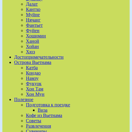
Далат
Кантхо
Муйне
Нячанг
Фантьет
Фуйен
Хошимин
Ханой
Хойан
Хюэ
Достопримечательности
Острова Вьетнама
Катба
Кондао
Намзу
Фукуок
Хон Там
Хон Мун
Полезное
Подготовка к поездке
Виза
Кофе из Вьетнама
Советы
Развлечения
Сувениры