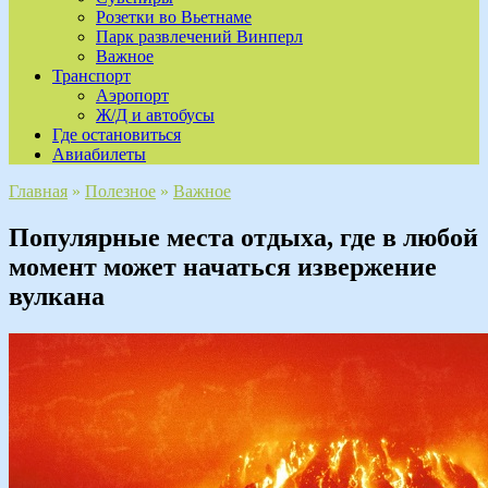
Розетки во Вьетнаме
Парк развлечений Винперл
Важное
Транспорт
Аэропорт
Ж/Д и автобусы
Где остановиться
Авиабилеты
Главная
»
Полезное
»
Важное
Популярные места отдыха, где в любой
момент может начаться извержение
вулкана