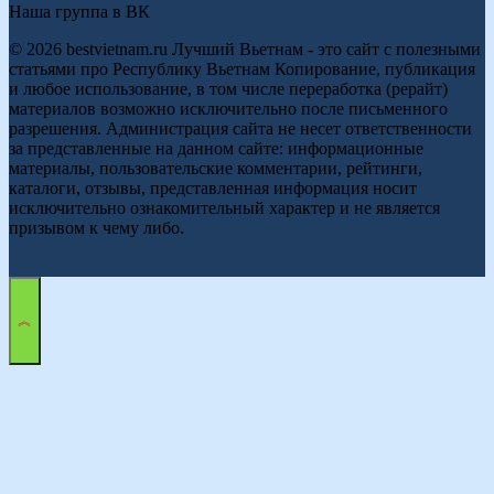
Наша группа в ВК
© 2026 bestvietnam.ru Лучший Вьетнам - это сайт с полезными
статьями про Республику Вьетнам Копирование, публикация
и любое использование, в том числе переработка (рерайт)
материалов возможно исключительно после письменного
разрешения. Администрация сайта не несет ответственности
за представленные на данном сайте: информационные
материалы, пользовательские комментарии, рейтинги,
каталоги, отзывы, представленная информация носит
исключительно ознакомительный характер и не является
призывом к чему либо.