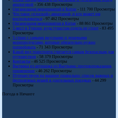
аналоговой
- 356 438 Просмотры
Организация мероприятий в Китае
- 111 700 Просмотры
Что такое «плоский» авиатариф, и кто может им
воспользоваться
- 97 462 Просмотры
Организация мероприятия в Китае
- 88 861 Просмотры
5 мест в Турции, куда туристам ездить не стоит
- 83 495
Просмотры
5 стран с самыми вкусными и дешевыми
морепродуктами, которые обязательно нужно
попробовать
- 71 343 Просмотры
Какой вид транспорта считается самым безопасным для
путешествия
- 58 379 Просмотры
Контакты
- 46 525 Просмотры
Вытяжка из артишока из Вьетнама: противопоказания,
применение
- 46 262 Просмотры
Путешествуем на машине правильно: список важных и
бесполезных вещей в длительных поездках
- 44 299
Просмотры
Погода в Нячанге