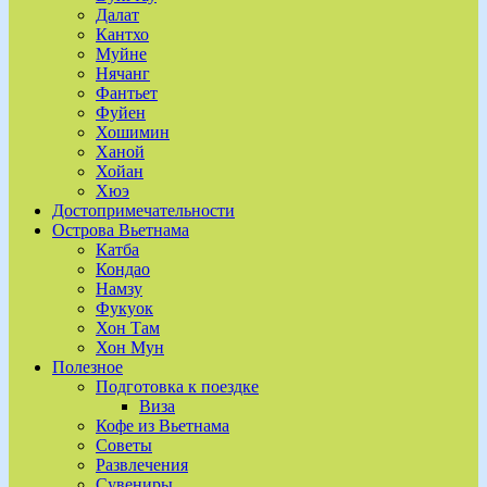
Далат
Кантхо
Муйне
Нячанг
Фантьет
Фуйен
Хошимин
Ханой
Хойан
Хюэ
Достопримечательности
Острова Вьетнама
Катба
Кондао
Намзу
Фукуок
Хон Там
Хон Мун
Полезное
Подготовка к поездке
Виза
Кофе из Вьетнама
Советы
Развлечения
Сувениры