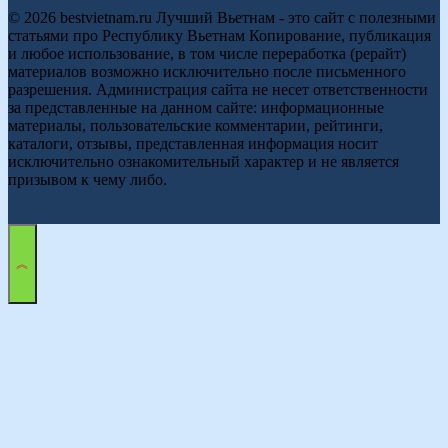
© 2026 bestvietnam.ru Лучший Вьетнам - это сайт с полезными
статьями про Республику Вьетнам Копирование, публикация
и любое использование, в том числе переработка (рерайт)
материалов возможно исключительно после письменного
разрешения. Администрация сайта не несет ответственности
за представленные на данном сайте: информационные
материалы, пользовательские комментарии, рейтинги,
каталоги, отзывы, представленная информация носит
исключительно ознакомительный характер и не является
призывом к чему либо.