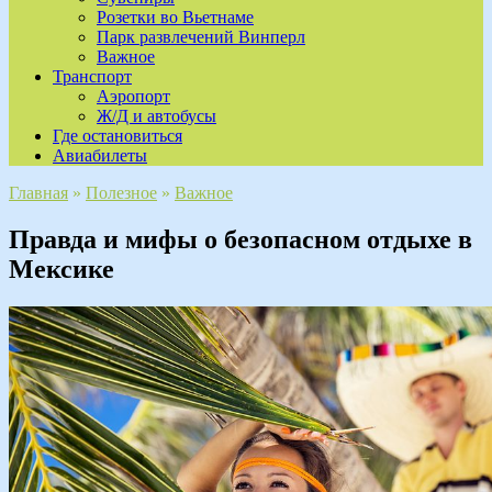
Розетки во Вьетнаме
Парк развлечений Винперл
Важное
Транспорт
Аэропорт
Ж/Д и автобусы
Где остановиться
Авиабилеты
Главная
»
Полезное
»
Важное
Правда и мифы о безопасном отдыхе в
Мексике