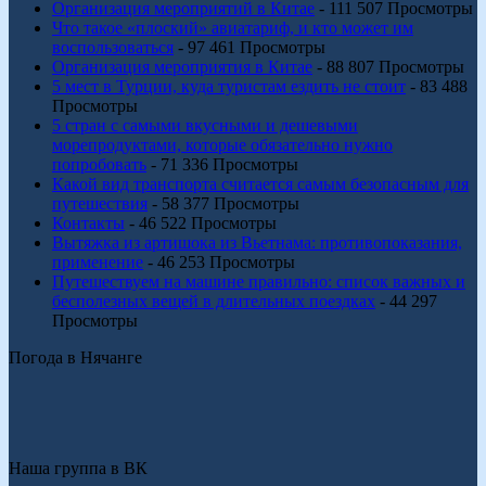
Организация мероприятий в Китае
- 111 507 Просмотры
Что такое «плоский» авиатариф, и кто может им
воспользоваться
- 97 461 Просмотры
Организация мероприятия в Китае
- 88 807 Просмотры
5 мест в Турции, куда туристам ездить не стоит
- 83 488
Просмотры
5 стран с самыми вкусными и дешевыми
морепродуктами, которые обязательно нужно
попробовать
- 71 336 Просмотры
Какой вид транспорта считается самым безопасным для
путешествия
- 58 377 Просмотры
Контакты
- 46 522 Просмотры
Вытяжка из артишока из Вьетнама: противопоказания,
применение
- 46 253 Просмотры
Путешествуем на машине правильно: список важных и
бесполезных вещей в длительных поездках
- 44 297
Просмотры
Погода в Нячанге
Наша группа в ВК