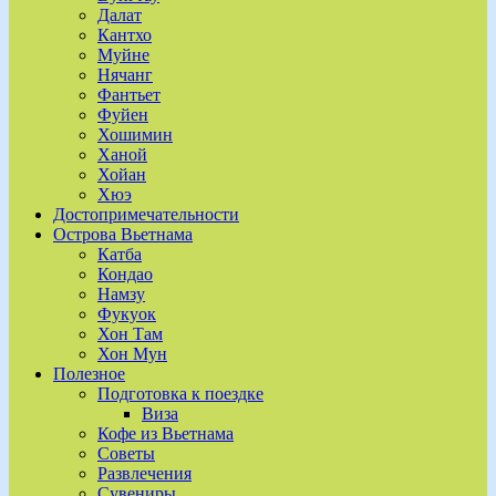
Далат
Кантхо
Муйне
Нячанг
Фантьет
Фуйен
Хошимин
Ханой
Хойан
Хюэ
Достопримечательности
Острова Вьетнама
Катба
Кондао
Намзу
Фукуок
Хон Там
Хон Мун
Полезное
Подготовка к поездке
Виза
Кофе из Вьетнама
Советы
Развлечения
Сувениры