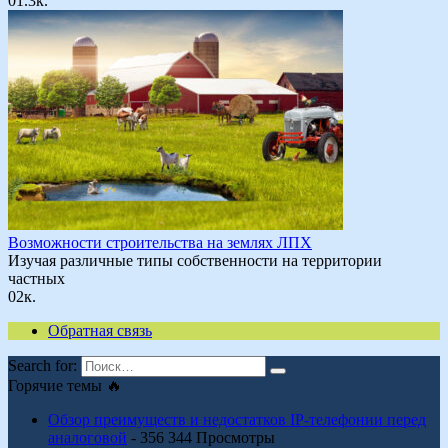
0
1.3к.
Возможности строительства на землях ЛПХ
Изучая различные типы собственности на территории
частных
0
2к.
Обратная связь
Search for:
Горячие темы 🔥
Обзор преимуществ и недостатков IP-телефонии перед
аналоговой
- 356 344 Просмотры