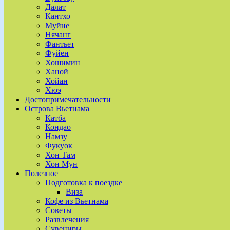
Далат
Кантхо
Муйне
Нячанг
Фантьет
Фуйен
Хошимин
Ханой
Хойан
Хюэ
Достопримечательности
Острова Вьетнама
Катба
Кондао
Намзу
Фукуок
Хон Там
Хон Мун
Полезное
Подготовка к поездке
Виза
Кофе из Вьетнама
Советы
Развлечения
Сувениры