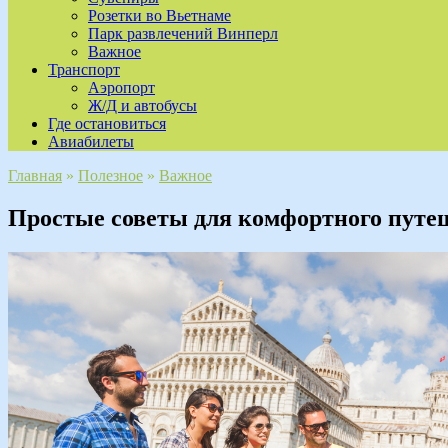
Розетки во Вьетнаме
Парк развлечений Винперл
Важное
Транспорт
Аэропорт
Ж/Д и автобусы
Где остановиться
Авиабилеты
Главная
»
Полезное
»
Важное
Простые советы для комфортного путе