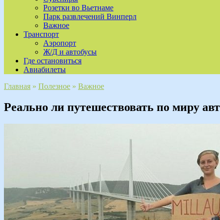
Розетки во Вьетнаме
Парк развлечений Винперл
Важное
Транспорт
Аэропорт
Ж/Д и автобусы
Где остановиться
Авиабилеты
Главная
»
Полезное
»
Важное
Реально ли путешествовать по миру ав