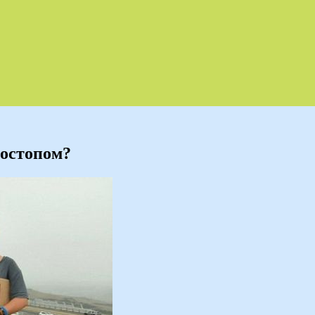
тостопом?