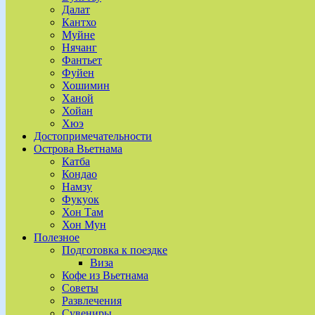
Далат
Кантхо
Муйне
Нячанг
Фантьет
Фуйен
Хошимин
Ханой
Хойан
Хюэ
Достопримечательности
Острова Вьетнама
Катба
Кондао
Намзу
Фукуок
Хон Там
Хон Мун
Полезное
Подготовка к поездке
Виза
Кофе из Вьетнама
Советы
Развлечения
Сувениры