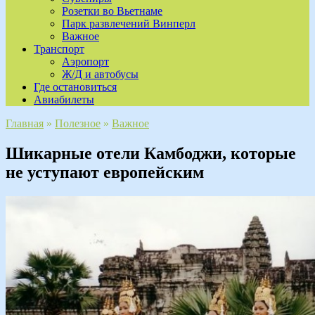
Розетки во Вьетнаме
Парк развлечений Винперл
Важное
Транспорт
Аэропорт
Ж/Д и автобусы
Где остановиться
Авиабилеты
Главная
»
Полезное
»
Важное
Шикарные отели Камбоджи, которые
не уступают европейским