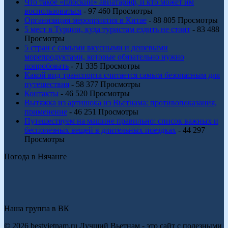
Что такое «плоский» авиатариф, и кто может им
воспользоваться
- 97 460 Просмотры
Организация мероприятия в Китае
- 88 805 Просмотры
5 мест в Турции, куда туристам ездить не стоит
- 83 488
Просмотры
5 стран с самыми вкусными и дешевыми
морепродуктами, которые обязательно нужно
попробовать
- 71 335 Просмотры
Какой вид транспорта считается самым безопасным для
путешествия
- 58 377 Просмотры
Контакты
- 46 520 Просмотры
Вытяжка из артишока из Вьетнама: противопоказания,
применение
- 46 251 Просмотры
Путешествуем на машине правильно: список важных и
бесполезных вещей в длительных поездках
- 44 297
Просмотры
Погода в Нячанге
Наша группа в ВК
© 2026 bestvietnam.ru Лучший Вьетнам - это сайт с полезными