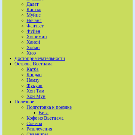
Далат
Кантхо
Муйне
Нячанг
Фантьет
Фуйен
Хошимин
Ханой
Хойан
Хюэ
Достопримечательности
Острова Вьетнама
Катба
Кондао
Намзу
Фукуок
Хон Там
Хон Мун
Полезное
Подготовка к поездке
Виза
Кофе из Вьетнама
Советы
Развлечения
Сувениры