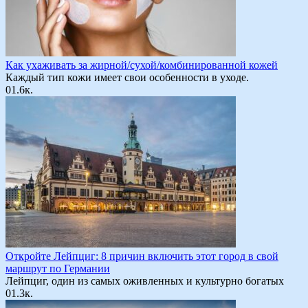
Как ухаживать за жирной/сухой/комбинированной кожей
Каждый тип кожи имеет свои особенности в уходе.
0
1.6к.
Откройте Лейпциг: 8 причин включить этот город в свой
маршрут по Германии
Лейпциг, один из самых оживленных и культурно богатых
0
1.3к.