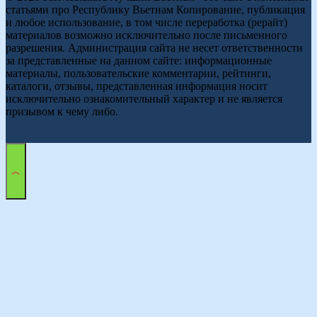
статьями про Республику Вьетнам Копирование, публикация
и любое использование, в том числе переработка (рерайт)
материалов возможно исключительно после письменного
разрешения. Администрация сайта не несет ответственности
за представленные на данном сайте: информационные
материалы, пользовательские комментарии, рейтинги,
каталоги, отзывы, представленная информация носит
исключительно ознакомительный характер и не является
призывом к чему либо.