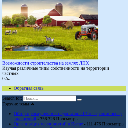
Возможности строительства на землях ЛПХ
Изучая различные типы собственности на территории
частных
0
2к.
Обратная связь
Search for:
Горячие темы 🔥
Обзор преимуществ и недостатков IP-телефонии перед
аналоговой
- 356 326 Просмотры
Организация мероприятий в Китае
- 111 476 Просмотры