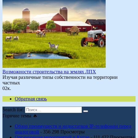
Возможности строительства на землях ЛПХ
Изучая различные типы собственности на территории
частных
0
2к.
Обратная связь
Search for:
Горячие темы 🔥
Обзор преимуществ и недостатков IP-телефонии перед
аналоговой
- 356 298 Просмотры
Организация мероприятий в Китае
- 111 422 Просмотры