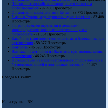
Что такое «плоский» авиатариф, и кто может им
воспользоваться
- 97 460 Просмотры
Организация мероприятия в Китае
- 88 775 Просмотры
5 мест в Турции, куда туристам ездить не стоит
- 83 488
Просмотры
5 стран с самыми вкусными и дешевыми
морепродуктами, которые обязательно нужно
попробовать
- 71 334 Просмотры
Какой вид транспорта считается самым безопасным для
путешествия
- 58 377 Просмотры
Контакты
- 46 520 Просмотры
Вытяжка из артишока из Вьетнама: противопоказания,
применение
- 46 248 Просмотры
Путешествуем на машине правильно: список важных и
бесполезных вещей в длительных поездках
- 44 297
Просмотры
Погода в Нячанге
Наша группа в ВК