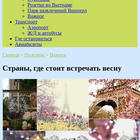
Розетки во Вьетнаме
Парк развлечений Винперл
Важное
Транспорт
Аэропорт
Ж/Д и автобусы
Где остановиться
Авиабилеты
Главная
»
Полезное
»
Важное
Страны, где стоит встречать весну