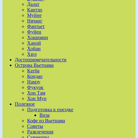
Далат
Кантхо
Муйне
Нячанг
Фантьет
Фуйен
Хошимин
Ханой
Хойан
Хюэ
Достопримечательности
Острова Вьетнама
Катба
Кондао
Намзу
Фукуок
Хон Там
Хон Мун
Полезное
Подготовка к поездке
Виза
Кофе из Вьетнама
Советы
Развлечения
Сувениры