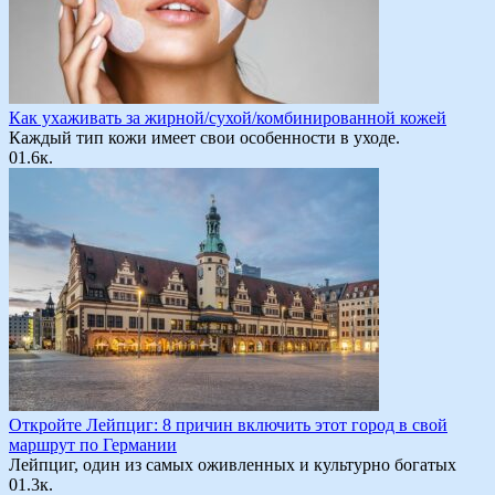
Как ухаживать за жирной/сухой/комбинированной кожей
Каждый тип кожи имеет свои особенности в уходе.
0
1.6к.
Откройте Лейпциг: 8 причин включить этот город в свой
маршрут по Германии
Лейпциг, один из самых оживленных и культурно богатых
0
1.3к.