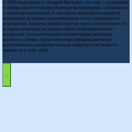
© 2026 bestvietnam.ru Лучший Вьетнам - это сайт с полезными
статьями про Республику Вьетнам Копирование, публикация
и любое использование, в том числе переработка (рерайт)
материалов возможно исключительно после письменного
разрешения. Администрация сайта не несет ответственности
за представленные на данном сайте: информационные
материалы, пользовательские комментарии, рейтинги,
каталоги, отзывы, представленная информация носит
исключительно ознакомительный характер и не является
призывом к чему либо.