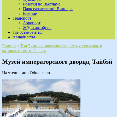
Розетки во Вьетнаме
Парк развлечений Винперл
Важное
Транспорт
Аэропорт
Ж/Д и автобусы
Где остановиться
Авиабилеты
Главная
»
Топ 5 самых завораживающих музеев мира, в
которых стоит побывать
Музей императорского дворца, Тайбэй
На чтение
мин
Обновлено