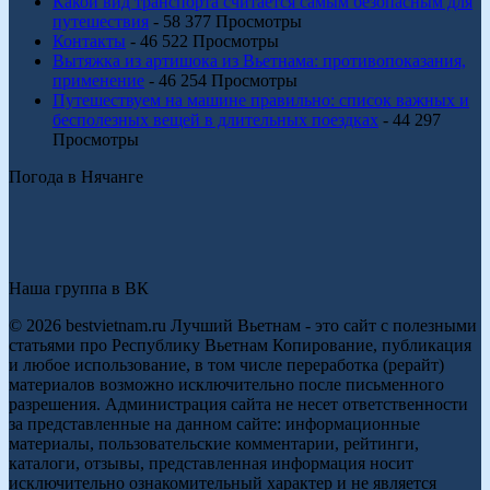
Какой вид транспорта считается самым безопасным для
путешествия
- 58 377 Просмотры
Контакты
- 46 522 Просмотры
Вытяжка из артишока из Вьетнама: противопоказания,
применение
- 46 254 Просмотры
Путешествуем на машине правильно: список важных и
бесполезных вещей в длительных поездках
- 44 297
Просмотры
Погода в Нячанге
Наша группа в ВК
© 2026 bestvietnam.ru Лучший Вьетнам - это сайт с полезными
статьями про Республику Вьетнам Копирование, публикация
и любое использование, в том числе переработка (рерайт)
материалов возможно исключительно после письменного
разрешения. Администрация сайта не несет ответственности
за представленные на данном сайте: информационные
материалы, пользовательские комментарии, рейтинги,
каталоги, отзывы, представленная информация носит
исключительно ознакомительный характер и не является