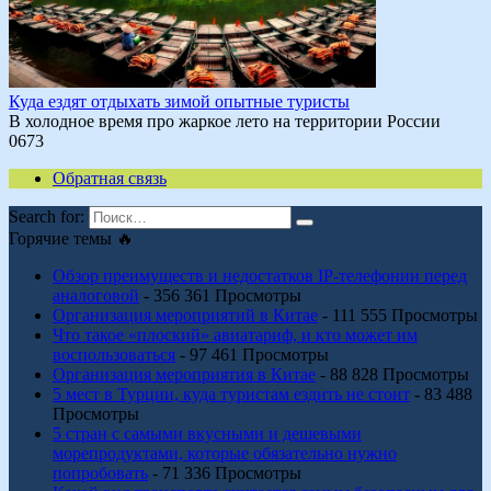
Куда ездят отдыхать зимой опытные туристы
В холодное время про жаркое лето на территории России
0
673
Обратная связь
Search for:
Горячие темы 🔥
Обзор преимуществ и недостатков IP-телефонии перед
аналоговой
- 356 361 Просмотры
Организация мероприятий в Китае
- 111 555 Просмотры
Что такое «плоский» авиатариф, и кто может им
воспользоваться
- 97 461 Просмотры
Организация мероприятия в Китае
- 88 828 Просмотры
5 мест в Турции, куда туристам ездить не стоит
- 83 488
Просмотры
5 стран с самыми вкусными и дешевыми
морепродуктами, которые обязательно нужно
попробовать
- 71 336 Просмотры