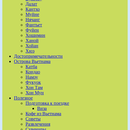
Далат
Кантхо
Муйне
Нячанг
Фантьет
Фуйен
Хошимин
Ханой
Хойан
Хюэ
Достопримечательности
Острова Вьетнама
Катба
Кондао
Намзу
Фукуок
Хон Там
Хон Мун
Полезное
Подготовка к поездке
Виза
Кофе из Вьетнама
Советы
Развлечения
Сувениры