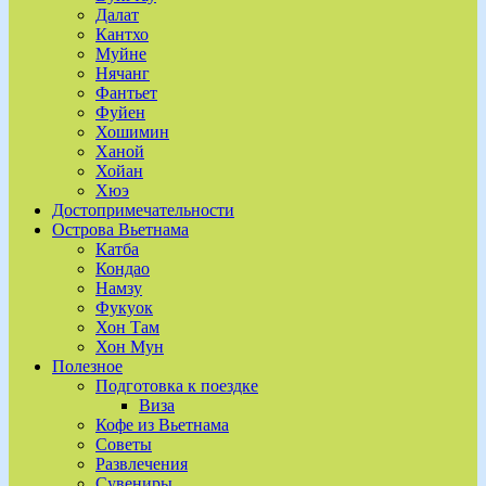
Далат
Кантхо
Муйне
Нячанг
Фантьет
Фуйен
Хошимин
Ханой
Хойан
Хюэ
Достопримечательности
Острова Вьетнама
Катба
Кондао
Намзу
Фукуок
Хон Там
Хон Мун
Полезное
Подготовка к поездке
Виза
Кофе из Вьетнама
Советы
Развлечения
Сувениры