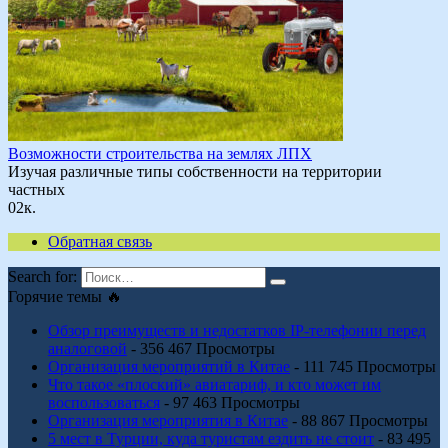
Возможности строительства на землях ЛПХ
Изучая различные типы собственности на территории
частных
0
2к.
Обратная связь
Search for:
Горячие темы 🔥
Обзор преимуществ и недостатков IP-телефонии перед
аналоговой
- 356 467 Просмотры
Организация мероприятий в Китае
- 111 745 Просмотры
Что такое «плоский» авиатариф, и кто может им
воспользоваться
- 97 463 Просмотры
Организация мероприятия в Китае
- 88 867 Просмотры
5 мест в Турции, куда туристам ездить не стоит
- 83 495