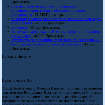
Просмотры
5 стран с самыми вкусными и дешевыми
морепродуктами, которые обязательно нужно
попробовать
- 71 345 Просмотры
Какой вид транспорта считается самым безопасным для
путешествия
- 58 380 Просмотры
Контакты
- 46 528 Просмотры
Вытяжка из артишока из Вьетнама: противопоказания,
применение
- 46 262 Просмотры
Путешествуем на машине правильно: список важных и
бесполезных вещей в длительных поездках
- 44 299
Просмотры
Погода в Нячанге
Наша группа в ВК
© 2026 bestvietnam.ru Лучший Вьетнам - это сайт с полезными
статьями про Республику Вьетнам Копирование, публикация
и любое использование, в том числе переработка (рерайт)
материалов возможно исключительно после письменного