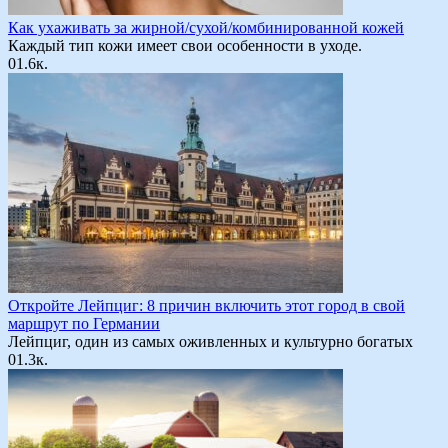
Как ухаживать за жирной/сухой/комбинированной кожей
Каждый тип кожи имеет свои особенности в уходе.
0
1.6к.
Откройте Лейпциг: 8 причин включить этот город в свой
маршрут по Германии
Лейпциг, один из самых оживленных и культурно богатых
0
1.3к.