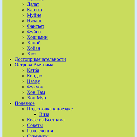
Далат
Кантхо
Муйне
Нячанг
Фантьет
Фуйен
Хошимин
Ханой
Хойан
Хюэ
Достопримечательности
Острова Вьетнама
Катба
Кондао
Намзу
Фукуок
Хон Там
Хон Мун
Полезное
Подготовка к поездке
Виза
Кофе из Вьетнама
Советы
Развлечения
Сувениры