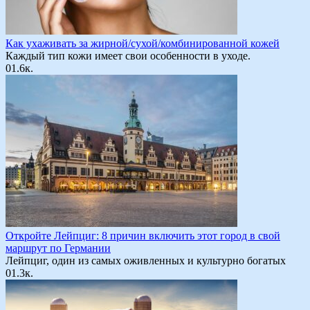
Как ухаживать за жирной/сухой/комбинированной кожей
Каждый тип кожи имеет свои особенности в уходе.
0
1.6к.
Откройте Лейпциг: 8 причин включить этот город в свой
маршрут по Германии
Лейпциг, один из самых оживленных и культурно богатых
0
1.3к.