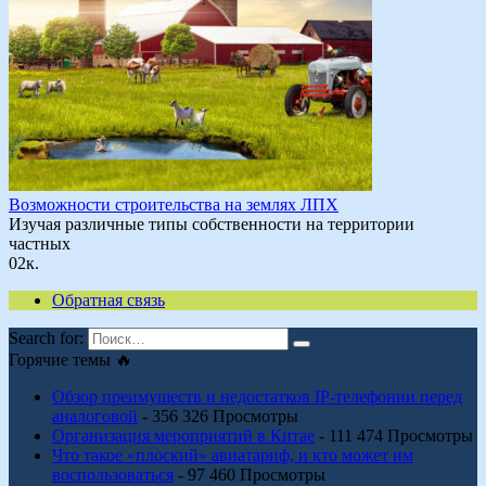
Возможности строительства на землях ЛПХ
Изучая различные типы собственности на территории
частных
0
2к.
Обратная связь
Search for:
Горячие темы 🔥
Обзор преимуществ и недостатков IP-телефонии перед
аналоговой
- 356 326 Просмотры
Организация мероприятий в Китае
- 111 474 Просмотры
Что такое «плоский» авиатариф, и кто может им
воспользоваться
- 97 460 Просмотры