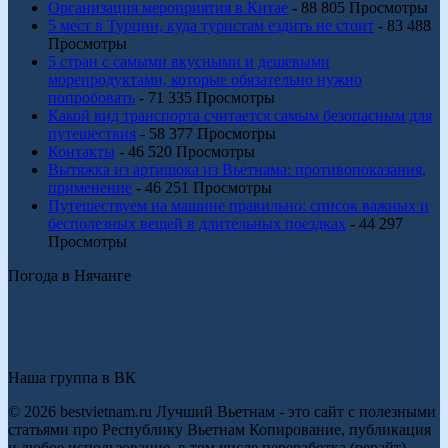
Организация мероприятия в Китае
- 88 805 Просмотры
5 мест в Турции, куда туристам ездить не стоит
- 83 488
Просмотры
5 стран с самыми вкусными и дешевыми
морепродуктами, которые обязательно нужно
попробовать
- 71 335 Просмотры
Какой вид транспорта считается самым безопасным для
путешествия
- 58 377 Просмотры
Контакты
- 46 520 Просмотры
Вытяжка из артишока из Вьетнама: противопоказания,
применение
- 46 251 Просмотры
Путешествуем на машине правильно: список важных и
бесполезных вещей в длительных поездках
- 44 297
Просмотры
Погода в Нячанге
Наша группа в ВК
© 2026 bestvietnam.ru Лучший Вьетнам - это сайт с полезными
статьями про Республику Вьетнам Копирование, публикация
и любое использование, в том числе переработка (рерайт)