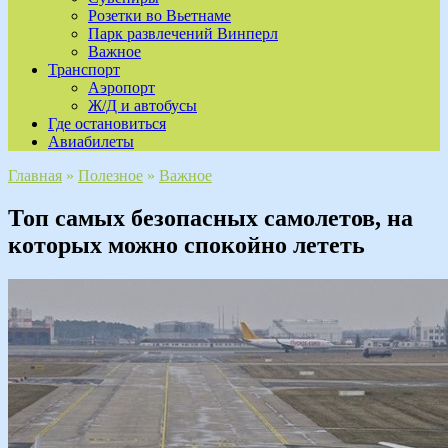
Розетки во Вьетнаме
Парк развлечений Винперл
Важное
Транспорт
Аэропорт
Ж/Д и автобусы
Где остановиться
Авиабилеты
Главная
»
Полезное
»
Важное
Топ самых безопасных самолетов, на
которых можно спокойно лететь