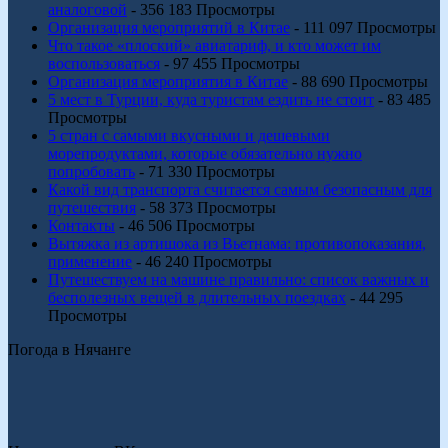
аналоговой
- 356 183 Просмотры
Организация мероприятий в Китае
- 111 097 Просмотры
Что такое «плоский» авиатариф, и кто может им
воспользоваться
- 97 455 Просмотры
Организация мероприятия в Китае
- 88 690 Просмотры
5 мест в Турции, куда туристам ездить не стоит
- 83 485
Просмотры
5 стран с самыми вкусными и дешевыми
морепродуктами, которые обязательно нужно
попробовать
- 71 330 Просмотры
Какой вид транспорта считается самым безопасным для
путешествия
- 58 373 Просмотры
Контакты
- 46 506 Просмотры
Вытяжка из артишока из Вьетнама: противопоказания,
применение
- 46 240 Просмотры
Путешествуем на машине правильно: список важных и
бесполезных вещей в длительных поездках
- 44 295
Просмотры
Погода в Нячанге