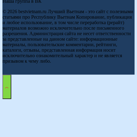
Наша группа в ВК
© 2026 bestvietnam.ru Лучший Вьетнам - это сайт с полезными
статьями про Республику Вьетнам Копирование, публикация
и любое использование, в том числе переработка (рерайт)
материалов возможно исключительно после письменного
разрешения. Администрация сайта не несет ответственности
за представленные на данном сайте: информационные
материалы, пользовательские комментарии, рейтинги,
каталоги, отзывы, представленная информация носит
исключительно ознакомительный характер и не является
призывом к чему либо.