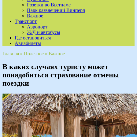
Розетки во Вьетнаме
Парк развлечений Винперл
Важное
Транспорт
Аэропорт
Ж/Д и автобусы
Где остановиться
Авиабилеты
Главная
»
Полезное
»
Важное
В каких случаях туристу может
понадобиться страхование отмены
поездки