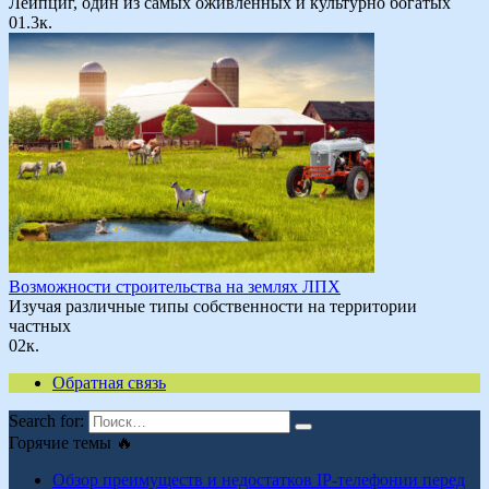
Лейпциг, один из самых оживленных и культурно богатых
0
1.3к.
Возможности строительства на землях ЛПХ
Изучая различные типы собственности на территории
частных
0
2к.
Обратная связь
Search for:
Горячие темы 🔥
Обзор преимуществ и недостатков IP-телефонии перед