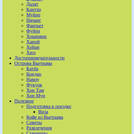
Далат
Кантхо
Муйне
Нячанг
Фантьет
Фуйен
Хошимин
Ханой
Хойан
Хюэ
Достопримечательности
Острова Вьетнама
Катба
Кондао
Намзу
Фукуок
Хон Там
Хон Мун
Полезное
Подготовка к поездке
Виза
Кофе из Вьетнама
Советы
Развлечения
Сувениры