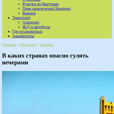
Розетки во Вьетнаме
Парк развлечений Винперл
Важное
Транспорт
Аэропорт
Ж/Д и автобусы
Где остановиться
Авиабилеты
Главная
»
Полезное
»
Важное
В каких странах опасно гулять
вечерами