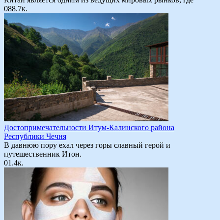
0
88.7к.
Достопримечательности Итум-Калинского района
Республики Чечня
В давнюю пору ехал через горы славный герой и
путешественник Итон.
0
1.4к.