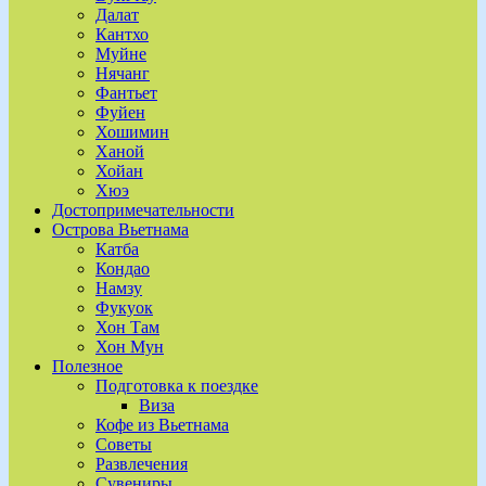
Далат
Кантхо
Муйне
Нячанг
Фантьет
Фуйен
Хошимин
Ханой
Хойан
Хюэ
Достопримечательности
Острова Вьетнама
Катба
Кондао
Намзу
Фукуок
Хон Там
Хон Мун
Полезное
Подготовка к поездке
Виза
Кофе из Вьетнама
Советы
Развлечения
Сувениры