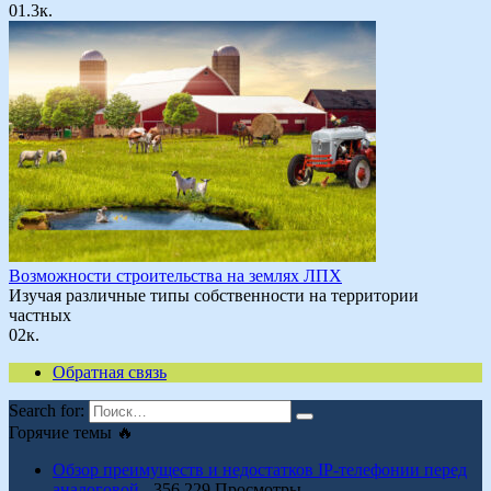
0
1.3к.
Возможности строительства на землях ЛПХ
Изучая различные типы собственности на территории
частных
0
2к.
Обратная связь
Search for:
Горячие темы 🔥
Обзор преимуществ и недостатков IP-телефонии перед
аналоговой
- 356 229 Просмотры