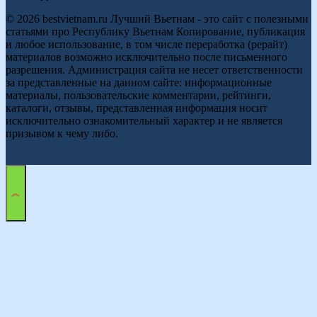
© 2026 bestvietnam.ru Лучший Вьетнам - это сайт с полезными
статьями про Республику Вьетнам Копирование, публикация
и любое использование, в том числе переработка (рерайт)
материалов возможно исключительно после письменного
разрешения. Администрация сайта не несет ответственности
за представленные на данном сайте: информационные
материалы, пользовательские комментарии, рейтинги,
каталоги, отзывы, представленная информация носит
исключительно ознакомительный характер и не является
призывом к чему либо.