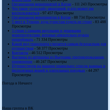
Организация мероприятий в Китае
- 111 243 Просмотры
Что такое «плоский» авиатариф, и кто может им
воспользоваться
- 97 457 Просмотры
Организация мероприятия в Китае
- 88 734 Просмотры
5 мест в Турции, куда туристам ездить не стоит
- 83 488
Просмотры
5 стран с самыми вкусными и дешевыми
морепродуктами, которые обязательно нужно
попробовать
- 71 334 Просмотры
Какой вид транспорта считается самым безопасным для
путешествия
- 58 377 Просмотры
Контакты
- 46 512 Просмотры
Вытяжка из артишока из Вьетнама: противопоказания,
применение
- 46 247 Просмотры
Путешествуем на машине правильно: список важных и
бесполезных вещей в длительных поездках
- 44 297
Просмотры
Погода в Нячанге
Наша группа в ВК