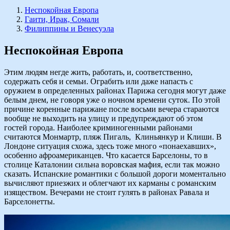
Неспокойная Европа
Гаити, Ирак, Сомали
Филиппины и Венесуэла
Неспокойная Европа
Этим людям негде жить, работать, и, соответственно,
содержать себя и семьи. Ограбить или даже напасть с
оружием в определенных районах Парижа сегодня могут даже
белым днем, не говоря уже о ночном времени суток. По этой
причине коренные парижане после восьми вечера стараются
вообще не выходить на улицу и предупреждают об этом
гостей города. Наиболее криминогенными районами
считаются Монмартр, пляж Пигаль, Клиньянкур и Клиши. В
Лондоне ситуация схожа, здесь тоже много «понаехавших»,
особенно афроамериканцев. Что касается Барселоны, то в
столице Каталонии сильна воровская мафия, если так можно
сказать. Испанские романтики с большой дороги моментально
вычисляют приезжих и облегчают их карманы с романским
изяществом. Вечерами не стоит гулять в районах Равала и
Барселонетты.