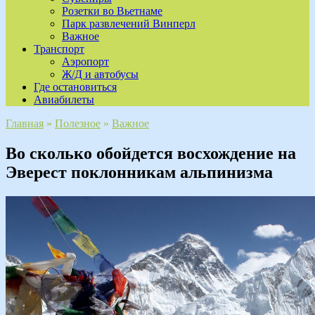
Розетки во Вьетнаме
Парк развлечений Винперл
Важное
Транспорт
Аэропорт
Ж/Д и автобусы
Где остановиться
Авиабилеты
Главная
»
Полезное
»
Важное
Во сколько обойдется восхождение на
Эверест поклонникам альпинизма