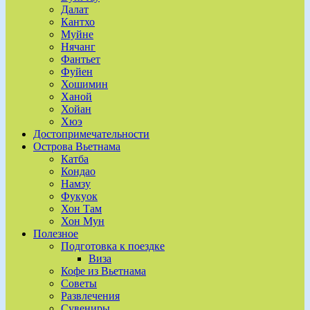
Далат
Кантхо
Муйне
Нячанг
Фантьет
Фуйен
Хошимин
Ханой
Хойан
Хюэ
Достопримечательности
Острова Вьетнама
Катба
Кондао
Намзу
Фукуок
Хон Там
Хон Мун
Полезное
Подготовка к поездке
Виза
Кофе из Вьетнама
Советы
Развлечения
Сувениры