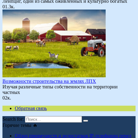
Лейпциг, один из самых оживленных и культурно богатых
0
1.3к.
Возможности строительства на землях ЛПХ
Изучая различные типы собственности на территории
частных
0
2к.
Обратная связь
Search for:
Горячие темы 🔥
Обзор преимуществ и недостатков IP-телефонии перед