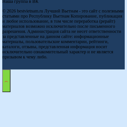
Наша группа в ВК
© 2026 bestvietnam.ru Лучший Вьетнам - это сайт с полезными
статьями про Республику Вьетнам Копирование, публикация
и любое использование, в том числе переработка (рерайт)
материалов возможно исключительно после письменного
разрешения. Администрация сайта не несет ответственности
за представленные на данном сайте: информационные
материалы, пользовательские комментарии, рейтинги,
каталоги, отзывы, представленная информация носит
исключительно ознакомительный характер и не является
призывом к чему либо.