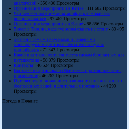
аналоговой
- 356 430 Просмотры
Организация мероприятий в Китае
- 111 682 Просмотры
Что такое «плоский» авиатариф, и кто может им
воспользоваться
- 97 462 Просмотры
Организация мероприятия в Китае
- 88 856 Просмотры
5 мест в Турции, куда туристам ездить не стоит
- 83 495
Просмотры
5 стран с самыми вкусными и дешевыми
морепродуктами, которые обязательно нужно
попробовать
- 71 343 Просмотры
Какой вид транспорта считается самым безопасным для
путешествия
- 58 379 Просмотры
Контакты
- 46 524 Просмотры
Вытяжка из артишока из Вьетнама: противопоказания,
применение
- 46 262 Просмотры
Путешествуем на машине правильно: список важных и
бесполезных вещей в длительных поездках
- 44 299
Просмотры
Погода в Нячанге