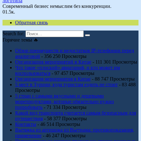
логотипа
Современный бизнес немыслим без конкуренции.
0
1.5к.
Обратная связь
Search for:
Горячие темы 🔥
Обзор преимуществ и недостатков IP-телефонии перед
аналоговой
- 356 250 Просмотры
Организация мероприятий в Китае
- 111 301 Просмотры
Что такое «плоский» авиатариф, и кто может им
воспользоваться
- 97 457 Просмотры
Организация мероприятия в Китае
- 88 747 Просмотры
5 мест в Турции, куда туристам ездить не стоит
- 83 488
Просмотры
5 стран с самыми вкусными и дешевыми
морепродуктами, которые обязательно нужно
попробовать
- 71 334 Просмотры
Какой вид транспорта считается самым безопасным для
путешествия
- 58 377 Просмотры
Контакты
- 46 514 Просмотры
Вытяжка из артишока из Вьетнама: противопоказания,
применение
- 46 247 Просмотры