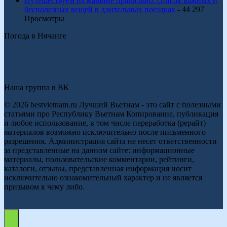
Путешествуем на машине правильно: список важных и
бесполезных вещей в длительных поездках
- 44 297
Просмотры
Погода в Нячанге
Наша группа в ВК
© 2026 bestvietnam.ru Лучший Вьетнам - это сайт с полезными
статьями про Республику Вьетнам Копирование, публикация
и любое использование, в том числе переработка (рерайт)
материалов возможно исключительно после письменного
разрешения. Администрация сайта не несет ответственности
за представленные на данном сайте: информационные
материалы, пользовательские комментарии, рейтинги,
каталоги, отзывы, представленная информация носит
исключительно ознакомительный характер и не является
призывом к чему либо.