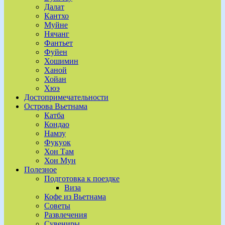
Далат
Кантхо
Муйне
Нячанг
Фантьет
Фуйен
Хошимин
Ханой
Хойан
Хюэ
Достопримечательности
Острова Вьетнама
Катба
Кондао
Намзу
Фукуок
Хон Там
Хон Мун
Полезное
Подготовка к поездке
Виза
Кофе из Вьетнама
Советы
Развлечения
Сувениры