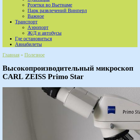
Розетки во Вьетнаме
Парк развлечений Винперл
Важное
Транспорт
Аэропорт
Ж/Д и автобусы
Где остановиться
Авиабилеты
Главная
»
Полезное
Высокопроизводительный микроскоп
CARL ZEISS Primo Star