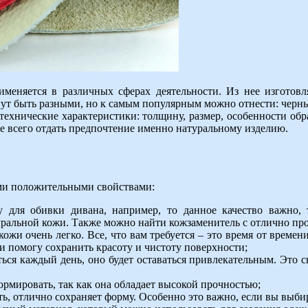
меняется в различных сферах деятельности. Из нее изготовл
огут быть разными, но к самым популярным можно отнести: чер
е технические характеристики: толщину, размер, особенности о
е всего отдать предпочтение именно натуральному изделию.
ими положительными свойствами:
 для обивки дивана, например, то данное качество важно, 
уральной кожи. Также можно найти кожзаменитель с отлично про
ожи очень легко. Все, что вам требуется – это время от време
и помогу сохранить красоту и чистоту поверхности;
ться каждый день, оно будет оставаться привлекательным. Это с
рмировать, так как она обладает высокой прочностью;
ть, отлично сохраняет форму. Особенно это важно, если вы выби