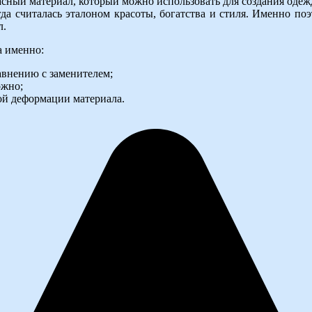
асный материал, который можно использовать для создания одеж
да считалась эталоном красоты, богатства и стиля. Именно по
л.
а именно:
авнению с заменителем;
ожно;
ой деформации материала.