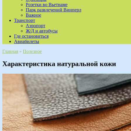
Розетки во Вьетнаме
Парк развлечений Винперл
Важное
Транспорт
Аэропорт
Ж/Д и автобусы
Где остановиться
Авиабилеты
Главная
»
Полезное
Характеристика натуральной кожи