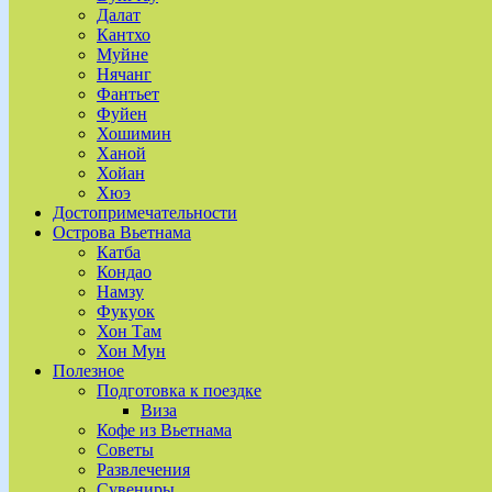
Далат
Кантхо
Муйне
Нячанг
Фантьет
Фуйен
Хошимин
Ханой
Хойан
Хюэ
Достопримечательности
Острова Вьетнама
Катба
Кондао
Намзу
Фукуок
Хон Там
Хон Мун
Полезное
Подготовка к поездке
Виза
Кофе из Вьетнама
Советы
Развлечения
Сувениры