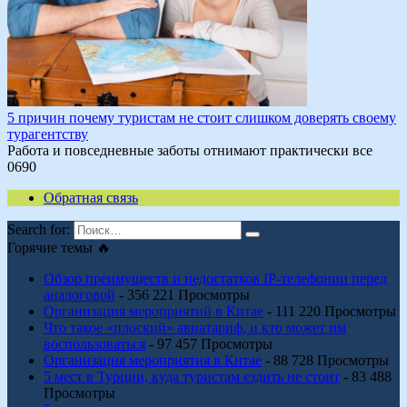
5 причин почему туристам не стоит слишком доверять своему
турагентству
Работа и повседневные заботы отнимают практически все
0
690
Обратная связь
Search for:
Горячие темы 🔥
Обзор преимуществ и недостатков IP-телефонии перед
аналоговой
- 356 221 Просмотры
Организация мероприятий в Китае
- 111 220 Просмотры
Что такое «плоский» авиатариф, и кто может им
воспользоваться
- 97 457 Просмотры
Организация мероприятия в Китае
- 88 728 Просмотры
5 мест в Турции, куда туристам ездить не стоит
- 83 488
Просмотры