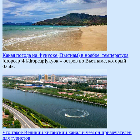
Какая погода на Фукуоке (Вьетнам) в ноябре: температура
[dropcap]Ф[/dropcap]укуок – остров во Вьетнаме, который
0
2.4к.
Что такое Великий китайский канал и чем он примечателен
для туристов