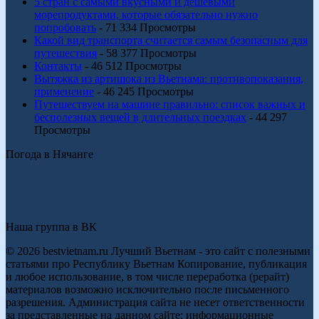
5 стран с самыми вкусными и дешевыми
морепродуктами, которые обязательно нужно
попробовать
- 71 334 Просмотры
Какой вид транспорта считается самым безопасным для
путешествия
- 58 377 Просмотры
Контакты
- 46 512 Просмотры
Вытяжка из артишока из Вьетнама: противопоказания,
применение
- 46 245 Просмотры
Путешествуем на машине правильно: список важных и
бесполезных вещей в длительных поездках
- 44 297
Просмотры
Погода в Нячанге
Наша группа в ВК
© 2026 bestvietnam.ru Лучший Вьетнам - это сайт с полезными
статьями про Республику Вьетнам Копирование, публикация
и любое использование, в том числе переработка (рерайт)
материалов возможно исключительно после письменного
разрешения. Администрация сайта не несет ответственности
за представленные на данном сайте: информационные