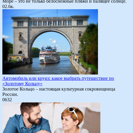
Море – это не только белоснежные пляжи и палящее солнце.
0
2.6к.
Автомобиль или круиз: какое выбрать путешествие по
«Золотому Кольцу»
Золотое Кольцо – настоящая культурная сокровищница
России.
0
632