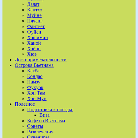
Далат
Кантхо
Муйне
Нячанг
Фантьет
Фуйен
Хошимин
Ханой
Хойан
Хюэ
Достопримечательности
Острова Вьетнама
Катба
Кондао
Намзу
Фукуок
Хон Там
Хон Мун
Полезное
Подготовка к поездке
Виза
Кофе из Вьетнама
Советы
Развлечения
Сувениры