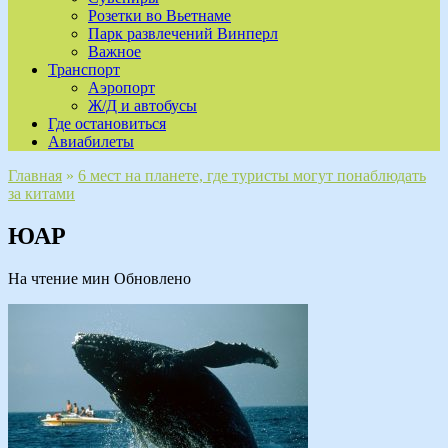
Розетки во Вьетнаме
Парк развлечений Винперл
Важное
Транспорт
Аэропорт
Ж/Д и автобусы
Где остановиться
Авиабилеты
Главная
»
6 мест на планете, где туристы могут понаблюдать
за китами
ЮАР
На чтение
мин
Обновлено